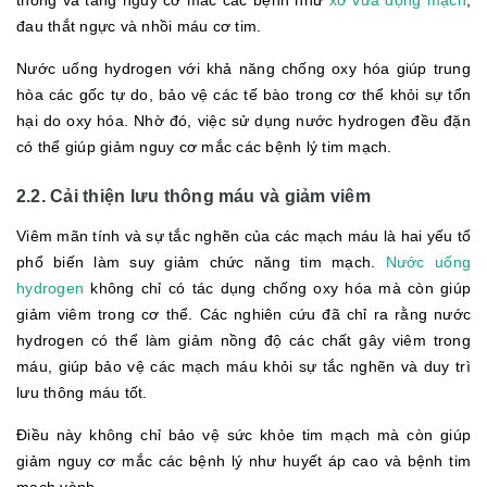
thông và tăng nguy cơ mắc các bệnh như
xơ vữa động mạch
,
đau thắt ngực và nhồi máu cơ tim.
Nước uống hydrogen với khả năng chống oxy hóa giúp trung
hòa các gốc tự do, bảo vệ các tế bào trong cơ thể khỏi sự tổn
hại do oxy hóa. Nhờ đó, việc sử dụng nước hydrogen đều đặn
có thể giúp giảm nguy cơ mắc các bệnh lý tim mạch.
2.2. Cải thiện lưu thông máu và giảm viêm
Viêm mãn tính và sự tắc nghẽn của các mạch máu là hai yếu tố
phổ biến làm suy giảm chức năng tim mạch.
Nước uống
hydrogen
không chỉ có tác dụng chống oxy hóa mà còn giúp
giảm viêm trong cơ thể. Các nghiên cứu đã chỉ ra rằng nước
hydrogen có thể làm giảm nồng độ các chất gây viêm trong
máu, giúp bảo vệ các mạch máu khỏi sự tắc nghẽn và duy trì
lưu thông máu tốt.
Điều này không chỉ bảo vệ sức khỏe tim mạch mà còn giúp
giảm nguy cơ mắc các bệnh lý như huyết áp cao và bệnh tim