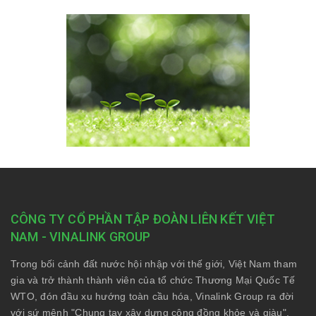
CÔNG TY CỔ PHẦN TẬP ĐOÀN LIÊN KẾT VIỆT
NAM - VINALINK GROUP
Trong bối cảnh đất nước hội nhập với thế giới, Việt Nam tham
gia và trở thành thành viên của tổ chức Thương Mại Quốc Tế
WTO, đón đầu xu hướng toàn cầu hóa, Vinalink Group ra đời
với sứ mệnh "Chung tay xây dựng cộng đồng khỏe và giàu",