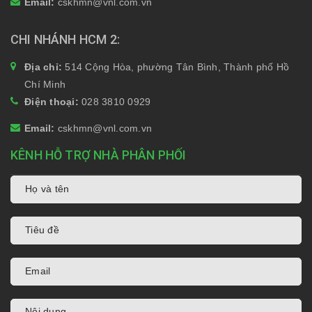
Email:
cskhmn@vnl.com.vn
CHI NHÁNH HCM 2
Địa chỉ:
514 Cộng Hòa, phường Tân Bình, Thành phố Hồ
Chí Minh
Điện thoại:
028 3810 0929
Email:
cskhmn@vnl.com.vn
KÊNH HỖ TRỢ NHÀ PHÂN PHỐI