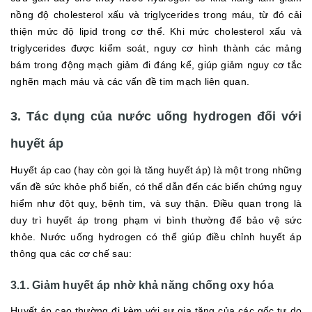
nồng độ cholesterol xấu và triglycerides trong máu, từ đó cải
thiện mức độ lipid trong cơ thể. Khi mức cholesterol xấu và
triglycerides được kiểm soát, nguy cơ hình thành các mảng
bám trong động mạch giảm đi đáng kể, giúp giảm nguy cơ tắc
nghẽn mạch máu và các vấn đề tim mạch liên quan.
3. Tác dụng của nước uống hydrogen đối với
huyết áp
Huyết áp cao (hay còn gọi là tăng huyết áp) là một trong những
vấn đề sức khỏe phổ biến, có thể dẫn đến các biến chứng nguy
hiểm như đột quỵ, bệnh tim, và suy thận. Điều quan trọng là
duy trì huyết áp trong phạm vi bình thường để bảo vệ sức
khỏe. Nước uống hydrogen có thể giúp điều chỉnh huyết áp
thông qua các cơ chế sau:
3.1. Giảm huyết áp nhờ khả năng chống oxy hóa
Huyết áp cao thường đi kèm với sự gia tăng của các gốc tự do