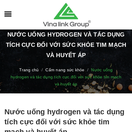
NƯỚC UỐNG HYDROGEN VÀ TÁC DỤNG
TÍCH CỰC ĐỐI VỚI SỨC KHỎE TIM MẠCH
VÀ HUYẾT ÁP
Trang chủ
Cẩm nang sức khỏe
Nước uống
/
/
hydrogen và tác dụng tích cực đối với sức khỏe tim mạch
và huyết áp
Nước uống hydrogen và tác dụng
tích cực đối với sức khỏe tim
mạch và huyết áp