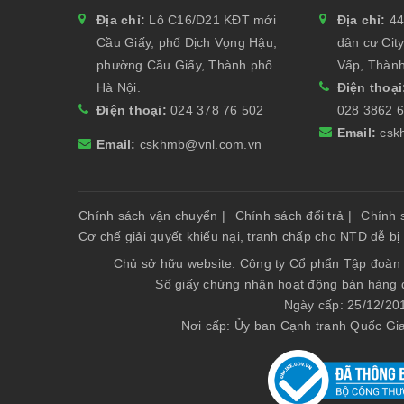
Địa chỉ:
Lô C16/D21 KĐT mới
Địa chỉ:
44
Cầu Giấy, phố Dịch Vọng Hậu,
dân cư Cit
phường Cầu Giấy, Thành phố
Vấp, Thành
Hà Nội.
Điện thoạ
Điện thoại:
024 378 76 502
028 3862 
Email:
csk
Email:
cskhmb@vnl.com.vn
Chính sách vận chuyển
|
Chính sách đổi trả
|
Chính 
Cơ chế giải quyết khiếu nại, tranh chấp cho NTD dễ bị
Chủ sở hữu website: Công ty Cổ phẩn Tập đoàn 
Số giấy chứng nhận hoạt động bán hàng
Ngày cấp: 25/12/20
Nơi cấp: Ủy ban Cạnh tranh Quốc Gi