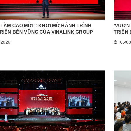
TẦM CAO MỚI": KHƠI MỞ HÀNH TRÌNH
'VƯƠN 
RIỂN BỀN VỮNG CỦA VINALINK GROUP
TRIỂN
/2026
05/08