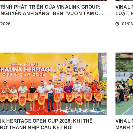
VINAL
RÌNH PHÁT TRIỂN CỦA VINALINK GROUP:
LUẬT, 
Ỷ NGUYÊN ÁNH SÁNG" ĐẾN "VƯƠN TẦM CAO
01/06
/2026
NK HERITAGE OPEN CUP 2026: KHI THỂ
VINALI
RỞ THÀNH NHỊP CẦU KẾT NỐI
MẠNH M