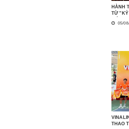
HÀNH T
TỪ "K
MỚI"
05/08
VINALI
THAO T