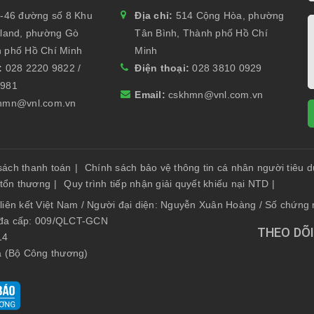
-46 đường số 8 Khu
Địa chỉ:
514 Cộng Hòa, phường
yland, phường Gò
Tân Bình, Thành phố Hồ Chí
 phố Hồ Chí Minh
Minh
i:
028 2220 9822 /
Điện thoại:
028 3810 0929
6981
Email:
cskhmn@vnl.com.vn
hmn@vnl.com.vn
sách thanh toán
|
Chính sách bảo vệ thông tin cá nhân người tiêu 
 tổn thương
|
Quy trình tiếp nhận giải quyết khiếu nại NTD
|
liên kết Việt Nam / Người đại diện: Nguyễn Xuân Hoàng / Số chứn
 đa cấp: 009/QLCT-GCN
THEO DÕI
14
a (Bộ Công thương)