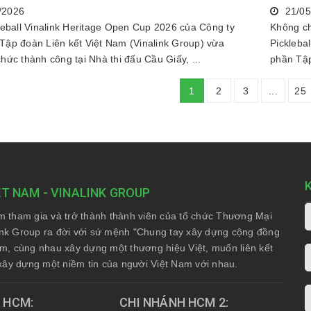
/2026
21/05
leball Vinalink Heritage Open Cup 2026 của Công ty
Không ch
Tập đoàn Liên kết Việt Nam (Vinalink Group) vừa
Pickleba
hức thành công tại Nhà thi đấu Cầu Giấy, ...
phần Tập
1
2
3
...
25
ỆT NAM - VINALINK GROUP
am tham gia và trở thành thành viên của tổ chức Thương Mại
nk Group ra đời với sứ mệnh "Chung tay xây dựng cộng đồng
Nam, cùng nhau xây dựng một thương hiệu Việt, muốn liên kết
xây dựng một niềm tin của người Việt Nam với nhau.
H HCM
CHI NHÁNH HCM 2