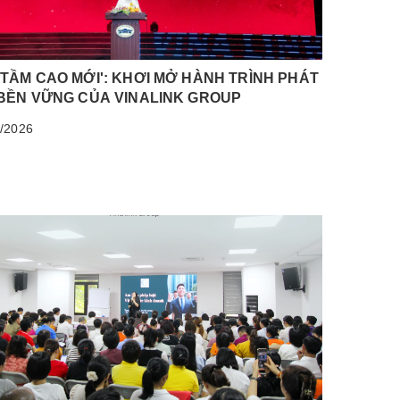
TẦM CAO MỚI': KHƠI MỞ HÀNH TRÌNH PHÁT
 BỀN VỮNG CỦA VINALINK GROUP
/2026