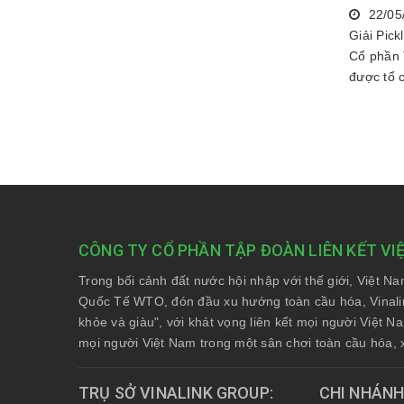
22/05
Giải Pick
Cổ phần 
được tổ c
CÔNG TY CỔ PHẦN TẬP ĐOÀN LIÊN KẾT VI
Trong bối cảnh đất nước hội nhập với thế giới, Việt N
Quốc Tế WTO, đón đầu xu hướng toàn cầu hóa, Vinali
khỏe và giàu", với khát vọng liên kết mọi người Việt 
mọi người Việt Nam trong một sân chơi toàn cầu hóa, 
TRỤ SỞ VINALINK GROUP
CHI NHÁN