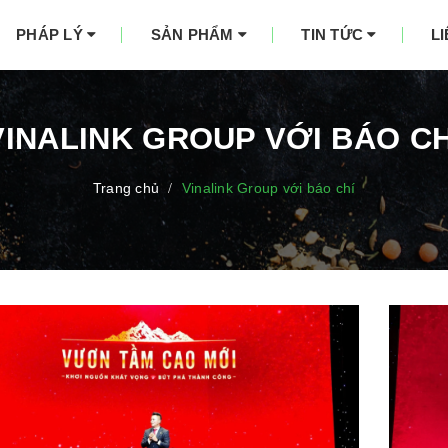
PHÁP LÝ
SẢN PHẨM
TIN TỨC
L
VINALINK GROUP VỚI BÁO CH
Trang chủ
Vinalink Group với báo chí
/