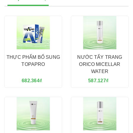
THỰC PHẨM BỔ SUNG
NƯỚC TẨY TRANG
TOPAPRO
ORICO MICELLAR
WATER
682.364₫
587.127₫