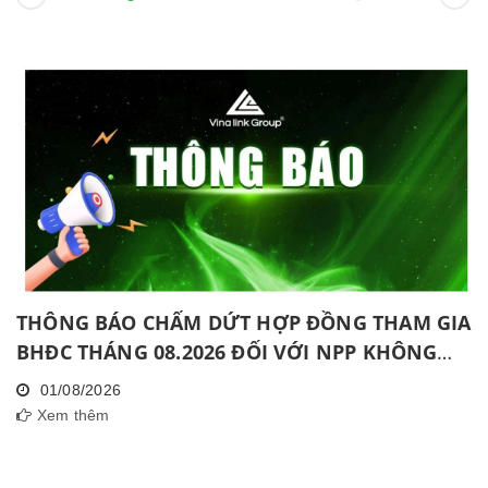
THÔNG BÁO CHẤM DỨT HỢP ĐỒNG THAM GIA
BHĐC THÁNG 08.2026 ĐỐI VỚI NPP KHÔNG
HOÀN THÀNH MỨC NĂNG ĐỘNG LIÊN TỤC
01/08/2026
TRONG 06 THÁNG VÀ KHÔNG HOÀN THÀNH
Xem thêm
ĐÀO TẠO CƠ BẢN TRONG 30 NGÀY