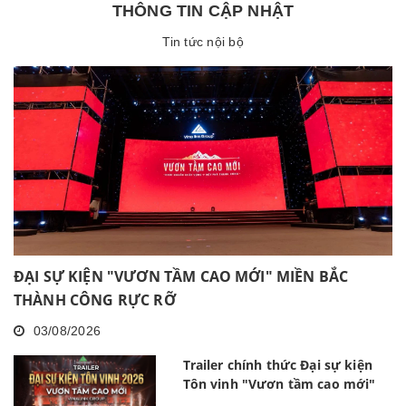
THÔNG TIN CẬP NHẬT
Tin tức nội bộ
ĐẠI SỰ KIỆN "VƯƠN TẦM CAO MỚI" MIỀN BẮC
THÀNH CÔNG RỰC RỠ
03/08/2026
Trailer chính thức Đại sự kiện
Tôn vinh "Vươn tầm cao mới"