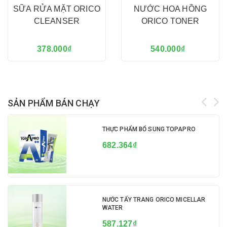
SỮA RỬA MẶT ORICO
NƯỚC HOA HỒNG
CLEANSER
ORICO TONER
378.000₫
540.000₫
SẢN PHẨM BÁN CHẠY
THỰC PHẨM BỔ SUNG TOPAPRO
682.364₫
NƯỚC TẨY TRANG ORICO MICELLAR
WATER
587.127₫