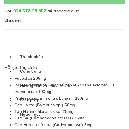
024 378 76 502
Gọi
để được trợ giúp
Chia sẻ:
Thành phần
Mỗi gói 15g chứa:
Công dụng
Fucoidan 205mg
IMCDeltalmmune (vách tế bào vi khuẩn Lactobacillus
Hướng dẫn và khuyến cáo
rhamnosus) 100mg
Protein đậu nành chứa Lunasin 100mg
Giấy phép
Cao Lá tre (Bambusa sp.) 50mg
Tảo Nannochloropsis sp. 25mg
Nguồn gốc
Cao Sả (Cymbopogon citratus) 25mg
Cao Hoa đu đủ đực (Carica papaya) 5mg