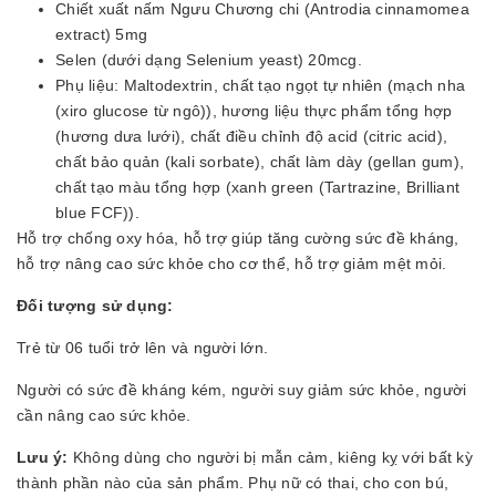
Chiết xuất nấm Ngưu Chương chi (Antrodia cinnamomea
extract) 5mg
Selen (dưới dạng Selenium yeast) 20mcg.
Phụ liệu: Maltodextrin, chất tạo ngọt tự nhiên (mạch nha
(xiro glucose từ ngô)), hương liệu thực phẩm tổng hợp
(hương dưa lưới), chất điều chỉnh độ acid (citric acid),
chất bảo quản (kali sorbate), chất làm dày (gellan gum),
chất tạo màu tổng hợp (xanh green (Tartrazine, Brilliant
blue FCF)).
Hỗ trợ chống oxy hóa, hỗ trợ giúp tăng cường sức đề kháng,
hỗ trợ nâng cao sức khỏe cho cơ thể, hỗ trợ giảm mệt mỏi.
Đối tượng sử dụng:
Trẻ từ 06 tuổi trở lên và người lớn.
Người có sức đề kháng kém, người suy giảm sức khỏe, người
cần nâng cao sức khỏe.
Lưu ý:
Không dùng cho người bị mẫn cảm, kiêng kỵ với bất kỳ
thành phần nào của sản phẩm. Phụ nữ có thai, cho con bú,