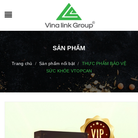
SẢN PHẨM
Trang chủ
Sản phẩm nổi bật
THỰC PHẨM BẢO VỆ
/
/
SỨC KHỎE VTOPCAN