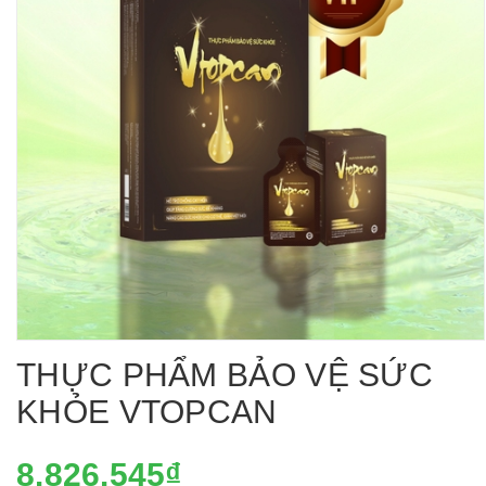
THỰC PHẨM BẢO VỆ SỨC
KHỎE VTOPCAN
8.826.545₫