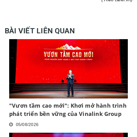
BÀI VIẾT LIÊN QUAN
"Vươn tầm cao mới": Khơi mở hành trình
phát triển bền vững của Vinalink Group
05/08/2026