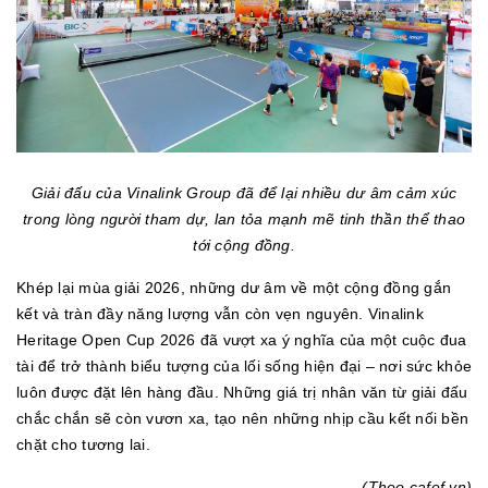
Giải đấu của Vinalink Group đã để lại nhiều dư âm cảm xúc
trong lòng người tham dự, lan tỏa mạnh mẽ tinh thần thể thao
tới cộng đồng.
Khép lại mùa giải 2026, những dư âm về một cộng đồng gắn
kết và tràn đầy năng lượng vẫn còn vẹn nguyên. Vinalink
Heritage Open Cup 2026 đã vượt xa ý nghĩa của một cuộc đua
tài để trở thành biểu tượng của lối sống hiện đại – nơi sức khỏe
luôn được đặt lên hàng đầu. Những giá trị nhân văn từ giải đấu
chắc chắn sẽ còn vươn xa, tạo nên những nhịp cầu kết nối bền
chặt cho tương lai.
(Theo cafef.vn)