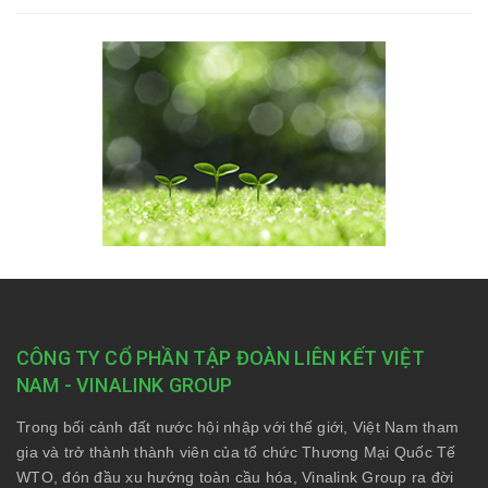
CÔNG TY CỔ PHẦN TẬP ĐOÀN LIÊN KẾT VIỆT
NAM - VINALINK GROUP
Trong bối cảnh đất nước hội nhập với thế giới, Việt Nam tham
gia và trở thành thành viên của tổ chức Thương Mại Quốc Tế
WTO, đón đầu xu hướng toàn cầu hóa, Vinalink Group ra đời