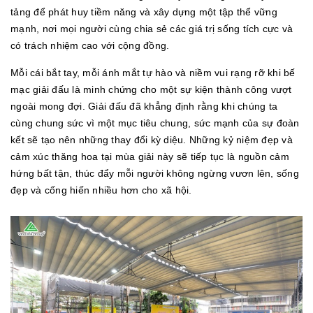
tảng để phát huy tiềm năng và xây dựng một tập thể vững
mạnh, nơi mọi người cùng chia sẻ các giá trị sống tích cực và
có trách nhiệm cao với cộng đồng.
Mỗi cái bắt tay, mỗi ánh mắt tự hào và niềm vui rạng rỡ khi bế
mạc giải đấu là minh chứng cho một sự kiện thành công vượt
ngoài mong đợi. Giải đấu đã khẳng định rằng khi chúng ta
cùng chung sức vì một mục tiêu chung, sức mạnh của sự đoàn
kết sẽ tạo nên những thay đổi kỳ diệu. Những kỷ niệm đẹp và
cảm xúc thăng hoa tại mùa giải này sẽ tiếp tục là nguồn cảm
hứng bất tận, thúc đẩy mỗi người không ngừng vươn lên, sống
đẹp và cống hiến nhiều hơn cho xã hội.