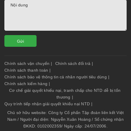
Gửi
Chính sách vận chuyển
|
Chính sách đổi trả
|
Chính sách thanh toán
|
Chính sách bảo vệ thông tin cá nhân người tiêu dùng
|
Chính sách kiểm hàng
|
Cơ chế giải quyết khiếu nại, tranh chấp cho NTD dễ bị tổn
thương
|
Quy trình tiếp nhận giải quyết khiếu nại NTD
|
Chủ sở hữu website: Công ty Cổ phẩn Tập đoàn liên kết Việt
Nam / Người đại diện: Nguyễn Xuân Hoàng / Số chứng nhận
ĐKKD: 0102002359/ Ngày cấp: 24/07/2006.