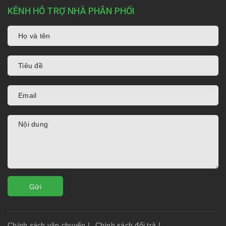
KÊNH HỖ TRỢ NHÀ PHÂN PHỐI
Gửi
Chính sách vận chuyển
|
Chính sách đổi trả
|