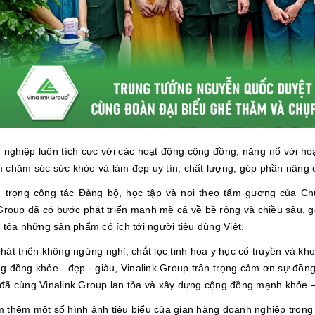
 nghiệp luôn tích cực với các hoạt động cộng đồng, năng nổ với ho
 chăm sóc sức khỏe và làm đẹp uy tín, chất lượng, góp phần nâng c
 trọng công tác Đảng bộ, học tập và noi theo tấm gương của Chủ
 Group đã có bước phát triển mạnh mẽ cả về bề rộng và chiều sâu, g
 tỏa những sản phẩm có ích tới người tiêu dùng Việt.
hát triển không ngừng nghỉ, chắt lọc tinh hoa y học cổ truyền và k
g đồng khỏe - đẹp - giàu, Vinalink Group trân trọng cảm ơn sự đồng
đã cùng Vinalink Group lan tỏa và xây dựng cộng đồng mạnh khỏe 
 thêm một số hình ảnh tiêu biểu của gian hàng doanh nghiệp trong 