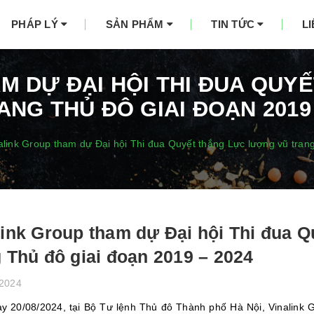
PHÁP LÝ
SẢN PHẨM
TIN TỨC
L
M DỰ ĐẠI HỘI THI ĐUA QU
ANG THỦ ĐÔ GIAI ĐOẠN 2019 
alink Group tham dự Đại hội Thi đua Quyết thắng Lực lượng vũ tran
link Group tham dự Đại hội Thi đua 
g Thủ đô giai đoạn 2019 – 2024
/2024
y 20/08/2024, tại Bộ Tư lệnh Thủ đô Thành phố Hà Nội, Vinalink G