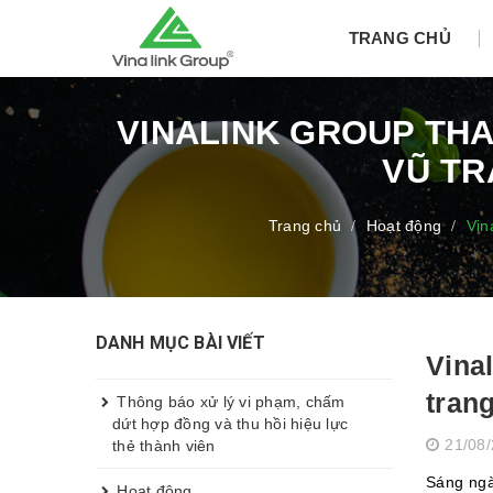
TRANG CHỦ
VINALINK GROUP THA
VŨ TR
Trang chủ
Hoạt động
Vin
/
/
DANH MỤC BÀI VIẾT
Vina
tran
Thông báo xử lý vi phạm, chấm
dứt hợp đồng và thu hồi hiệu lực
21/08
thẻ thành viên
Sáng ngà
Hoạt động