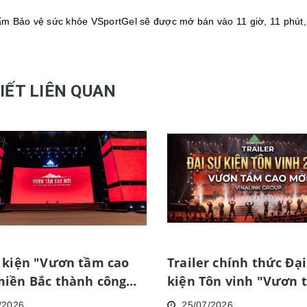
m Bảo vệ sức khỏe VSportGel sẽ được mở bán vào 11 giờ, 11 phút,
VIẾT LIÊN QUAN
 kiện "Vươn tầm cao
Trailer chính thức Đại
miền Bắc thành công
kiện Tôn vinh "Vươn 
cao mới"
/2026
25/07/2026