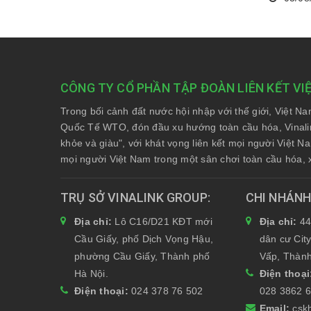
CÔNG TY CỔ PHẦN TẬP ĐOÀN LIÊN KẾT VI
Trong bối cảnh đất nước hội nhập với thế giới, Việt N
Quốc Tế WTO, đón đầu xu hướng toàn cầu hóa, Vinali
khỏe và giàu", với khát vọng liên kết mọi người Việt 
mọi người Việt Nam trong một sân chơi toàn cầu hóa, 
TRỤ SỞ VINALINK GROUP
CHI NHÁN
Địa chỉ:
Lô C16/D21 KĐT mới
Địa chỉ:
44
Cầu Giấy, phố Dịch Vọng Hậu,
dân cư Cit
phường Cầu Giấy, Thành phố
Vấp, Thành
Hà Nội.
Điện thoạ
Điện thoại:
024 378 76 502
028 3862 
Email:
csk