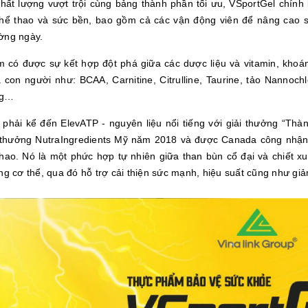
hất lượng vượt trội cùng bảng thành phần tối ưu, VSportGel chín
thể thao và sức bền, bao gồm cả các vận động viên để nâng cao s
ờng ngày.
 có được sự kết hợp đột phá giữa các dược liệu và vitamin, khoáng
 con người như: BCAA, Carnitine, Citrulline, Taurine, tảo Nannochl
ng…
 phải kể đến ElevATP - nguyên liệu nổi tiếng với giải thưởng “T
 thưởng NutraIngredients Mỹ năm 2018 và được Canada công nhận l
 thao. Nó là một phức hợp tự nhiên giữa than bùn cổ đại và chiết 
ng cơ thể, qua đó hỗ trợ cải thiện sức mạnh, hiệu suất cũng như giảm