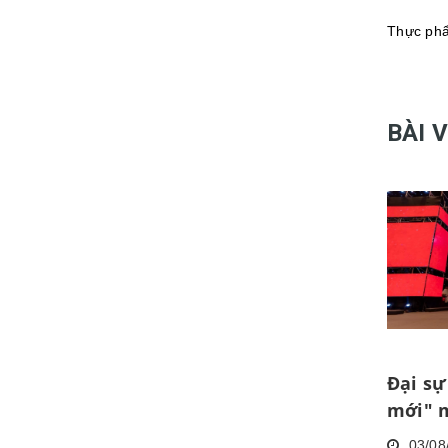
Thực phẩ
BÀI 
Đại sự
mới" 
rực rỡ
03/08