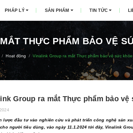
PHÁP LÝ
SẢN PHẨM
TIN TỨC
L
 MẮT THỰC PHẨM BẢO VỆ 
Hoạt động
Vinalink Group ra mắt Thực phẩm bảo vệ sức khỏe
/
/
link Group ra mắt Thực phẩm bảo vệ
/2024
ến lược đầu tư vào nghiên cứu và phát triển công nghệ sản 
cho người tiêu dùng, vào ngày 11.1.2024 tới đây, Vinalink G