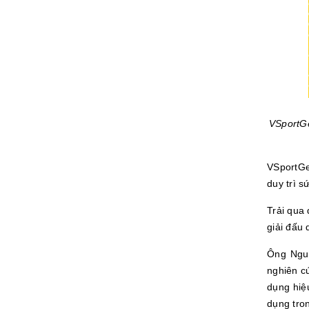
VSportGe
VSportGe
duy trì s
Trải qua
giải đấu
Ông Nguy
nghiên c
dụng hiệ
dụng tron