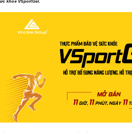
ức khỏe VSportGel.