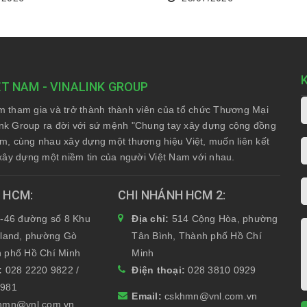
ỆT NAM - VINALINK GROUP
am tham gia và trở thành thành viên của tổ chức Thương Mại
nk Group ra đời với sứ mệnh "Chung tay xây dựng cộng đồng
Nam, cùng nhau xây dựng một thương hiệu Việt, muốn liên kết
xây dựng một niềm tin của người Việt Nam với nhau.
H HCM
CHI NHÁNH HCM 2
-46 đường số 8 Khu
Địa chỉ:
514 Cộng Hòa, phường
yland, phường Gò
Tân Bình, Thành phố Hồ Chí
 phố Hồ Chí Minh
Minh
i:
028 2220 9822 /
Điện thoại:
028 3810 0929
6981
Email:
cskhmn@vnl.com.vn
hmn@vnl.com.vn