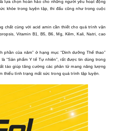
h là lựa chọn hoàn hảo cho những người yêu hoạt động
ức khỏe trong luyện tập, thi đấu cũng như trong cuộc
 chất cùng với acid amin cần thiết cho quá trình vận
oropsis, Vitamin B1, B5, B6, Mg, Kẽm, Kali, Natri, cao
hành phần của năm” ở hạng mục “Dinh dưỡng Thể thao”
à “Sản phẩm Y tế Tự nhiên”, rất được tin dùng trong
xuất táo giúp tăng cường các phân tử mang năng lượng
 thiểu tình trạng mất sức trong quá trình tập luyện.