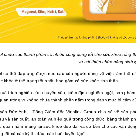
l chứa các thành phần có nhiều công dụng tốt cho sức khỏe tổng th
và cải thiện chức năng sinh 
l có thể đáp ứng được nhu cầu của người dùng về việc làm thế n
ức khỏe ở thể trạng tốt nhất, bao gồm cả sức khỏe tinh thần.
 quá trình nghiên cứu chuyên sâu, kiểm định nghiêm ngặt, sản phẩ
 quan trọng vì không chứa thành phần nằm trong danh mục bị cấm c
ễn Đức Anh – Tổng Giám đốc Vinalink Group chia sẻ về sản phẩm
ứu và sản xuất, an toàn và hiệu quả trong công thức, bảng thành p
u quả nhằm mang lại sức khỏe dẻo dai và độ bền cho các vận động v
g tất cả các kỳ thi đấu, các buổi luyện tập”.