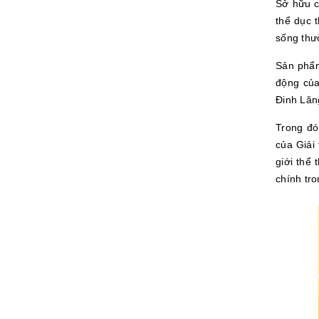
Sở hữu c
thể dục 
sống thư
Sản phẩm
động của
Đinh Lă
Trong đó
của Giải
giới thể
chính tro