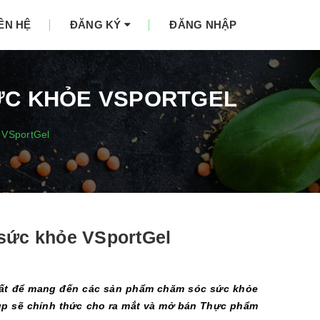
IÊN HỆ
ĐĂNG KÝ
ĐĂNG NHẬP
SỨC KHỎE VSPORTGEL
 VSportGel
 sức khỏe VSportGel
xuất để mang đến các sản phẩm chăm sóc sức khỏe
roup sẽ chính thức cho ra mắt và mở bán Thực phẩm