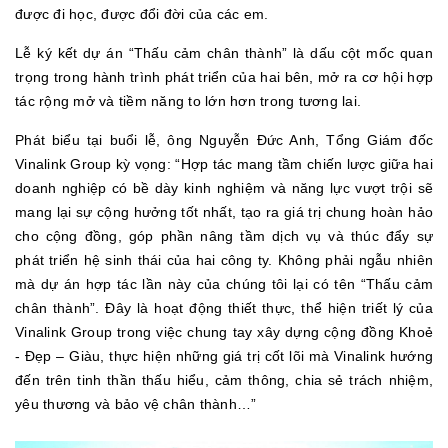
được đi học, được đổi đời của các em.
Lễ ký kết dự án “Thấu cảm chân thành” là dấu cột mốc quan
trọng trong hành trình phát triển của hai bên, mở ra cơ hội hợp
tác rộng mở và tiềm năng to lớn hơn trong tương lai.
Phát biểu tại buổi lễ, ông Nguyễn Đức Anh, Tổng Giám đốc
Vinalink Group kỳ vọng: “Hợp tác mang tầm chiến lược giữa hai
doanh nghiệp có bề dày kinh nghiệm và năng lực vượt trội sẽ
mang lại sự cộng hưởng tốt nhất, tạo ra giá trị chung hoàn hảo
cho cộng đồng, góp phần nâng tầm dịch vụ và thúc đẩy sự
phát triển hệ sinh thái của hai công ty. Không phải ngẫu nhiên
mà dự án hợp tác lần này của chúng tôi lại có tên “Thấu cảm
chân thành”. Đây là hoạt động thiết thực, thể hiện triết lý của
Vinalink Group trong việc chung tay xây dựng cộng đồng Khoẻ
- Đẹp – Giàu, thực hiện những giá trị cốt lõi mà Vinalink hướng
đến trên tinh thần thấu hiểu, cảm thông, chia sẻ trách nhiệm,
yêu thương và bảo vệ chân thành…”