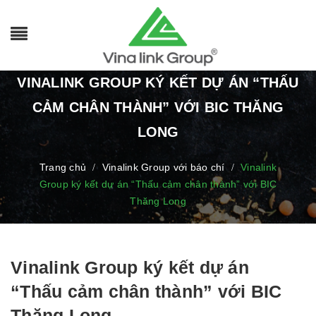
VINALINK GROUP KÝ KẾT DỰ ÁN “THẤU
CẢM CHÂN THÀNH” VỚI BIC THĂNG
LONG
Trang chủ
Vinalink Group với báo chí
Vinalink
/
/
Group ký kết dự án “Thấu cảm chân thành” với BIC
Thăng Long
Vinalink Group ký kết dự án
“Thấu cảm chân thành” với BIC
Thăng Long