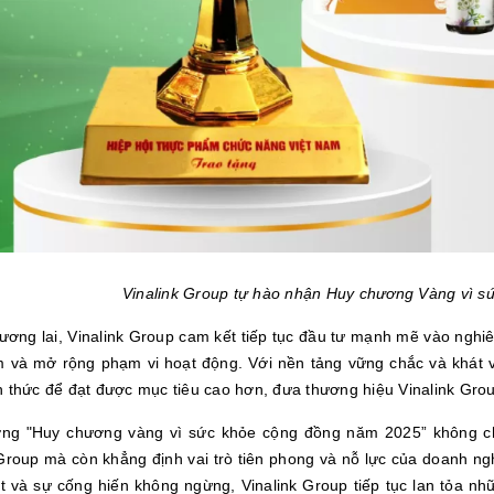
Vinalink Group tự hào nhận Huy chương Vàng vì 
tương lai, Vinalink Group cam kết tiếp tục đầu tư mạnh mẽ vào nghi
 và mở rộng phạm vi hoạt động. Với nền tảng vững chắc và khát 
h thức để đạt được mục tiêu cao hơn, đưa thương hiệu Vinalink Gro
ởng "Huy chương vàng vì sức khỏe cộng đồng năm 2025” không chỉ
 Group mà còn khẳng định vai trò tiên phong và nỗ lực của doanh n
 và sự cống hiến không ngừng, Vinalink Group tiếp tục lan tỏa nhữn