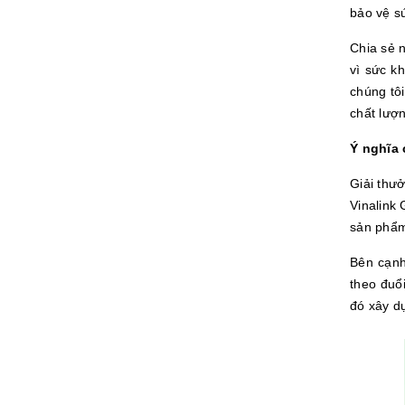
bảo vệ sứ
Chia sẻ 
vì sức k
chúng tôi
chất lượn
Ý nghĩa 
Giải thư
Vinalink 
sản phẩm
Bên cạnh
theo đuổ
đó xây d