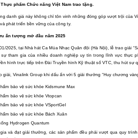
 Thực phẩm Chức năng Việt Nam trao tặng.
ởng danh giá này không chỉ tôn vinh những đóng góp vượt trội của V
và phát triển bền vững của công ty.
ựu ấn tượng mở đầu năm 2025
01/2025, tại Nhà hát Ca Múa Nhạc Quân đội (Hà Nội), lễ trao giải 
i sự tham gia của nhiều doanh nghiệp uy tín trong lĩnh vực thự
yền hình trực tiếp trên Đài Truyền hình Kỹ thuật số VTC, thu hút s
ao giải, Vinalink Group khi dấu ấn với 5 giải thưởng “Huy chương và
hẩm bảo vệ sức khỏe Kidsmune Max
hẩm bảo vệ sức khỏe Vtopcan
hẩm bảo vệ sức khỏe VSportGel
hẩm bảo vệ sức khỏe Bách Xuân
uống Hydrogen Quantum
gia và đạt giải thưởng, các sản phẩm đều phải vượt qua quy trình