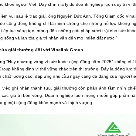
c khỏe người Việt. Đây chính là lý do doanh nghiệp luôn duy trì vị t
niềm vui sau lễ trao giải, ông Nguyễn Đức Anh, Tổng Giám đốc Vin
hỏe cộng đồng không chỉ là minh chứng cho những nỗ lực không ng
 tiếp tục sáng tạo, mang đến những giải pháp vượt trội cho sức khỏ
g sống và lan tỏa giá trị nhân văn đến mọi miền đất nước.”
của giải thưởng đối với Vinalink Group
ởng "Huy chương vàng vì sức khỏe cộng đồng năm 2025” không chỉ 
Group khẳng định vị thế vững chắc trên thị trường. Đây là động lực t
 chất lượng cao, đáp ứng nhu cầu ngày càng đa dạng của người ti
 việc ghi nhận thành tựu, giải thưởng còn phản ánh tầm nhìn chiến
i các giá trị bền vững. Doanh nghiệp luôn mong muốn góp phần nâ
ựng một cộng đồng khỏe mạnh và thịnh vượng.