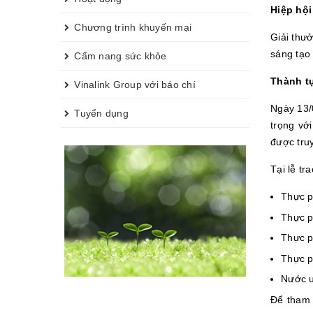
Hiệp hội
Chương trình khuyến mại
Giải thư
sáng tạo 
Cẩm nang sức khỏe
Thành t
Vinalink Group với báo chí
Ngày 13/
Tuyển dụng
trọng vớ
được tru
Tại lễ tr
Thực p
Thực p
Thực p
Thực p
Nước 
Để tham 