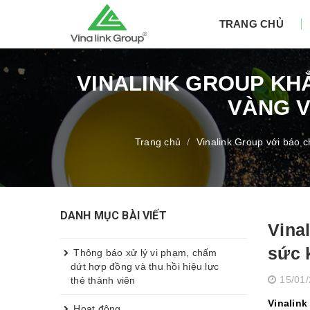
TRANG CHỦ
VINALINK GROUP KHẲ
VÀNG V
Trang chủ
Vinalink Group với báo c
/
DANH MỤC BÀI VIẾT
Vina
sức 
Thông báo xử lý vi phạm, chấm
dứt hợp đồng và thu hồi hiệu lực
15/01
thẻ thành viên
Vinalin
Hoạt động