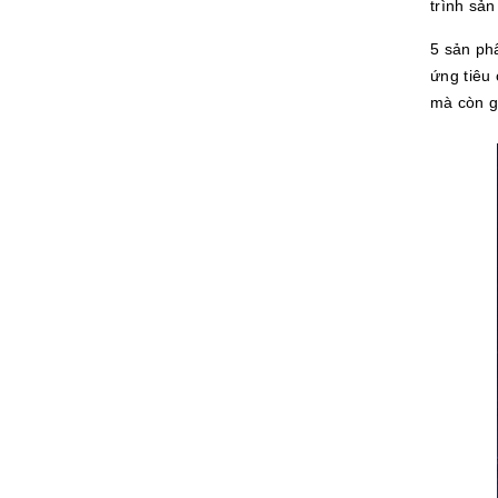
trình sản
5 sản ph
ứng tiêu
mà còn g