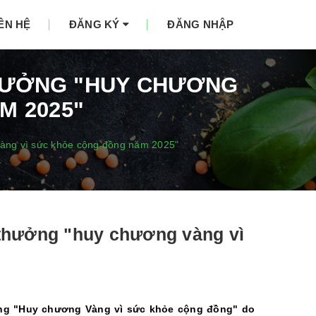
IÊN HỆ
ĐĂNG KÝ
ĐĂNG NHẬP
 THƯỞNG "HUY CHƯƠNG
M 2025"
 vàng vì sức khỏe cộng đồng năm 2025"
i thưởng "huy chương vàng vì
hưởng "Huy chương Vàng vì sức khỏe cộng đồng" do