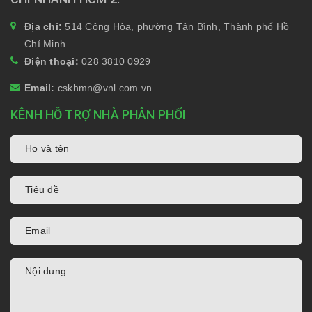
Địa chỉ:
514 Cộng Hòa, phường Tân Bình, Thành phố Hồ
Chí Minh
Điện thoại:
028 3810 0929
Email:
cskhmn@vnl.com.vn
KÊNH HỖ TRỢ NHÀ PHÂN PHỐI