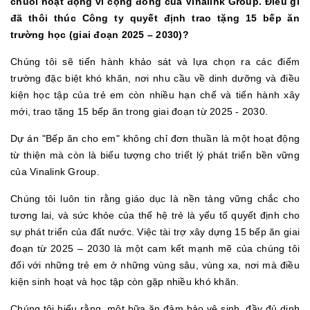
chuỗi hoạt động vì cộng đồng của Vinalink Group. Điều gì
đã thôi thúc Công ty quyết định trao tặng 15 bếp ăn
trường học (giai đoạn 2025 – 2030)?
Chúng tôi sẽ tiến hành khảo sát và lựa chọn ra các điểm
trường đặc biệt khó khăn, nơi nhu cầu về dinh dưỡng và điều
kiện học tập của trẻ em còn nhiều hạn chế và tiến hành xây
mới, trao tặng 15 bếp ăn trong giai đoạn từ 2025 - 2030.
Dự án "Bếp ăn cho em" không chỉ đơn thuần là một hoạt động
từ thiện mà còn là biểu tượng cho triết lý phát triển bền vững
của Vinalink Group.
Chúng tôi luôn tin rằng giáo dục là nền tảng vững chắc cho
tương lai, và sức khỏe của thế hệ trẻ là yếu tố quyết định cho
sự phát triển của đất nước. Việc tài trợ xây dựng 15 bếp ăn giai
đoạn từ 2025 – 2030 là một cam kết mạnh mẽ của chúng tôi
đối với những trẻ em ở những vùng sâu, vùng xa, nơi mà điều
kiện sinh hoạt và học tập còn gặp nhiều khó khăn.
Chúng tôi hiểu rằng, một bữa ăn đảm bảo vệ sinh, đầy đủ dinh