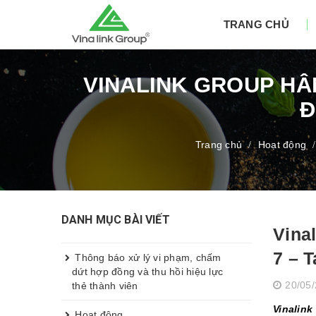
TRANG CHỦ
VINALINK GROUP HÂ
Đ
Trang chủ
Hoạt động
/
/
DANH MỤC BÀI VIẾT
Vina
7 – 
Thông báo xử lý vi phạm, chấm
dứt hợp đồng và thu hồi hiệu lực
20/05
thẻ thành viên
Vinalin
Hoạt động