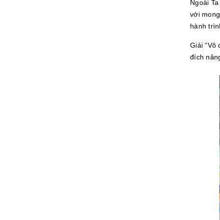
Ngoài Ta 
với mong
hành trì
Giải “Vô
đích nâng