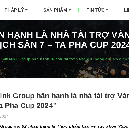
PHÁP LÝ
SẢN PHẨM
TIN TỨC
L
N HẠNH LÀ NHÀ TÀI TRỢ VÀN
ỊCH SÂN 7 – TA PHA CUP 202
Vinalink Group hân hạnh là nhà tài trợ Vàng giải bóng đá “Vô địc
link Group hân hạnh là nhà tài trợ Và
Ta Pha Cup 2024”
/2024
k Group với 02 nhãn hàng là Thực phẩm bảo vệ sức khỏe VSp