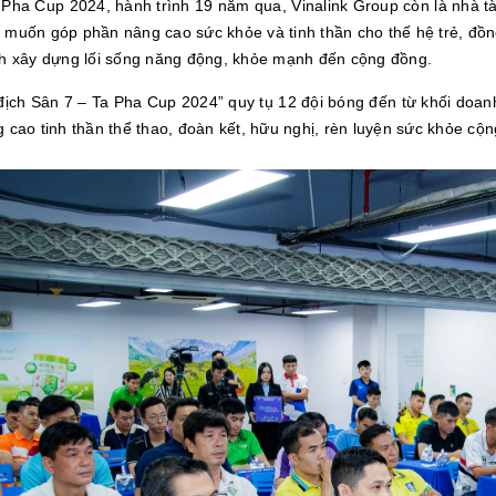
Pha Cup 2024, hành trình 19 năm qua, Vinalink Group còn là nhà tài 
 muốn góp phần nâng cao sức khỏe và tinh thần cho thế hệ trẻ, đồng
nh xây dựng lối sống năng động, khỏe mạnh đến cộng đồng.
 địch Sân 7 – Ta Pha Cup 2024” quy tụ 12 đội bóng đến từ khối doa
 cao tinh thần thể thao, đoàn kết, hữu nghị, rèn luyện sức khỏe cộ