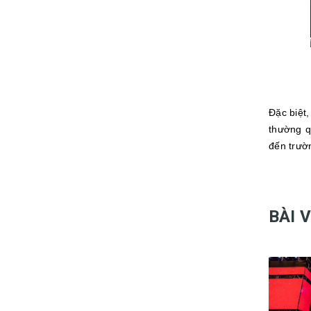
Đặc biệt
thường q
đến trườ
BÀI 