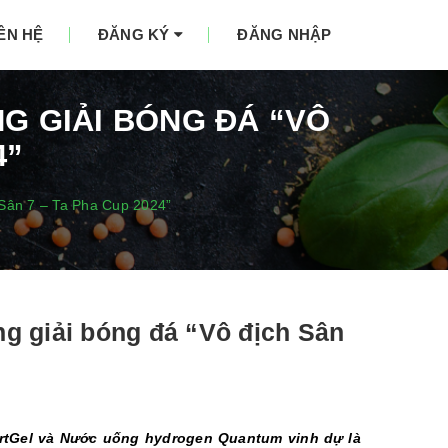
IÊN HỆ
ĐĂNG KÝ
ĐĂNG NHẬP
G GIẢI BÓNG ĐÁ “VÔ
4”
h Sân 7 – Ta Pha Cup 2024”
ng giải bóng đá “Vô địch Sân
ortGel và Nước uống hydrogen Quantum vinh dự là