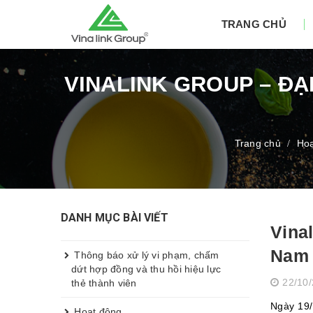
TRANG CHỦ
VINALINK GROUP – ĐẠ
Trang chủ
Hoạ
/
DANH MỤC BÀI VIẾT
Vina
Nam
Thông báo xử lý vi phạm, chấm
dứt hợp đồng và thu hồi hiệu lực
22/10
thẻ thành viên
Ngày 19/
Hoạt động