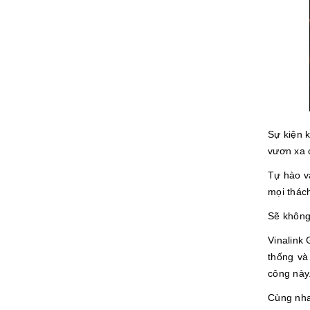
Sự kiện k
vươn xa c
Tự hào v
mọi thách
Sẽ không
Vinalink 
thống và
công này
Cùng nha