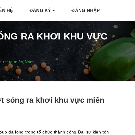
IÊN HỆ
ĐĂNG KÝ
ĐĂNG NHẬP
SÓNG RA KHƠI KHU VỰC
 khu vực miền Nam
ợt sóng ra khơi khu vực miền
oup đã long trọng tổ chức thành công Đại sự kiện tôn