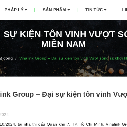
PHÁP LÝ
SẢN PHẨM
TIN TỨC
L
I SỰ KIỆN TÔN VINH VƯỢT 
MIỀN NAM
t động
Vinalink Group – Đại sự kiện tôn vinh Vượt sóng ra khơi
/
link Group – Đại sự kiện tôn vinh Vư
/2024
10/2024, tại nhà thi đấu Quân khu 7, TP. Hồ Chí Minh, Vinalink Gr