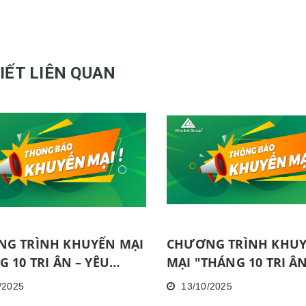
VIẾT LIÊN QUAN
G TRÌNH KHUYẾN MẠI
CHƯƠNG TRÌNH KHU
 10 TRI ÂN – YÊU
MẠI "THÁNG 10 TRI ÂN
G LAN TỎA 1" ÁP
YÊU THƯƠNG LAN TỎA
/2025
13/10/2025
TẠI HỒ CHÍ MINH
DỤNG TẠI HÀ NỘI