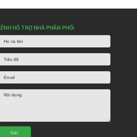
KÊNH HỖ TRỢ NHÀ PHÂN PHỐI
Gửi