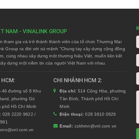
ỆT NAM - VINALINK GROUP
am tham gia và trở thành thành viên của tổ chức Thương Mại
nk Group ra đời với sứ mệnh "Chung tay xây dựng cộng đồng
Nam, cùng nhau xây dựng một thương hiệu Việt, muốn liên kết
xây dựng một niềm tin của người Việt Nam với nhau.
H HCM
CHI NHÁNH HCM 2
-46 đường số 8 Khu
Địa chỉ:
514 Cộng Hòa, phường
yland, phường Gò
Tân Bình, Thành phố Hồ Chí
 phố Hồ Chí Minh
Minh
i:
028 2220 9822 /
Điện thoại:
028 3810 0929
6981
Email:
cskhmn@vnl.com.vn
hmn@vnl.com.vn