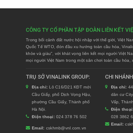
CÔNG TY CỔ PHẦN TẬP ĐOÀN LIÊN KẾT VI
Trong bối cảnh đất nước hội nhập với thế giới, Việt N
Quốc Tế WTO, đón đầu xu hướng toàn cầu hóa, Vinali
khỏe và giàu", với khát vọng liên kết mọi người Việt 
mọi người Việt Nam trong một sân chơi toàn cầu hóa, 
TRỤ SỞ VINALINK GROUP
CHI NHÁN
Địa chỉ:
Lô C16/D21 KĐT mới
Địa chỉ:
44
Cầu Giấy, phố Dịch Vọng Hậu,
dân cư Cit
phường Cầu Giấy, Thành phố
Vấp, Thành
Hà Nội.
Điện thoạ
Điện thoại:
024 378 76 502
028 3862 
Email:
csk
Email:
cskhmb@vnl.com.vn