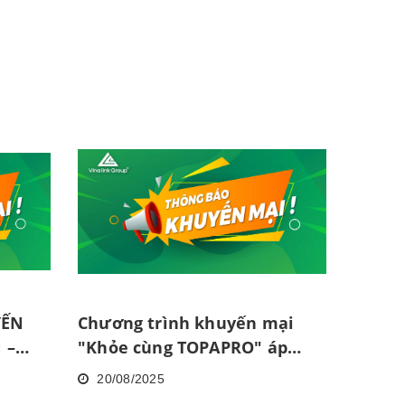
YẾN
Chương trình khuyến mại
 –
"Khỏe cùng TOPAPRO" áp
" ÁP
dụng tại TP. Hà Nội
20/08/2025