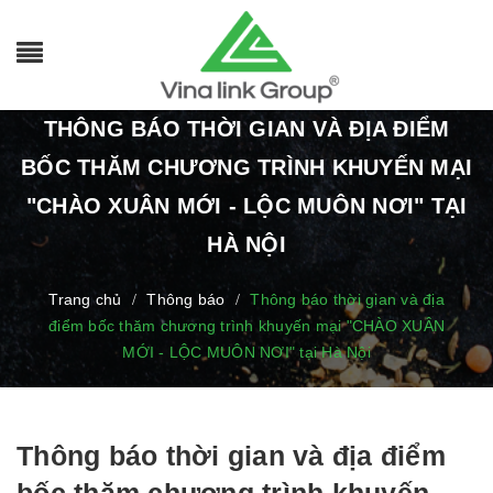
THÔNG BÁO THỜI GIAN VÀ ĐỊA ĐIỂM
BỐC THĂM CHƯƠNG TRÌNH KHUYẾN MẠI
"CHÀO XUÂN MỚI - LỘC MUÔN NƠI" TẠI
HÀ NỘI
Trang chủ
Thông báo
Thông báo thời gian và địa
/
/
điểm bốc thăm chương trình khuyến mại "CHÀO XUÂN
MỚI - LỘC MUÔN NƠI" tại Hà Nội
Thông báo thời gian và địa điểm