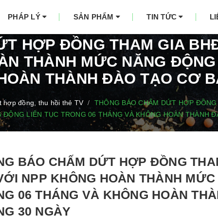
PHÁP LÝ
SẢN PHẨM
TIN TỨC
L
T HỢP ĐỒNG THAM GIA BHĐC
ÀN THÀNH MỨC NĂNG ĐỘNG 
HOÀN THÀNH ĐÀO TẠO CƠ B
 hợp đồng, thu hồi thẻ TV
THÔNG BÁO CHẤM DỨT HỢP ĐỒNG T
/
ĐỘNG LIÊN TỤC TRONG 06 THÁNG VÀ KHÔNG HOÀN THÀNH Đ
NG BÁO CHẤM DỨT HỢP ĐỒNG THAM
 VỚI NPP KHÔNG HOÀN THÀNH MỨC
NG 06 THÁNG VÀ KHÔNG HOÀN THÀ
NG 30 NGÀY