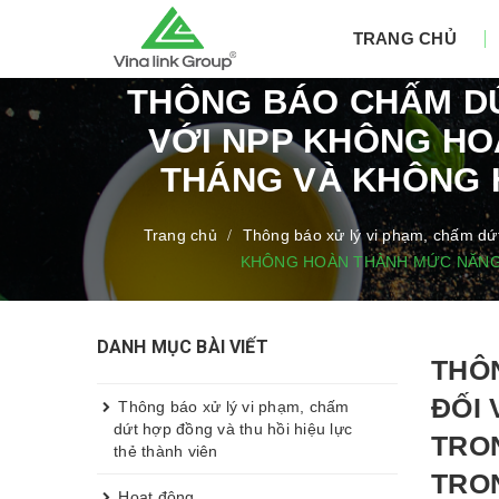
TRANG CHỦ
THÔNG BÁO CHẤM DỨ
VỚI NPP KHÔNG HO
THÁNG VÀ KHÔNG 
Trang chủ
Thông báo xử lý vi phạm, chấm dứt
/
KHÔNG HOÀN THÀNH MỨC NĂNG 
DANH MỤC BÀI VIẾT
THÔ
ĐỐI
Thông báo xử lý vi phạm, chấm
dứt hợp đồng và thu hồi hiệu lực
TRO
thẻ thành viên
TRO
Hoạt động