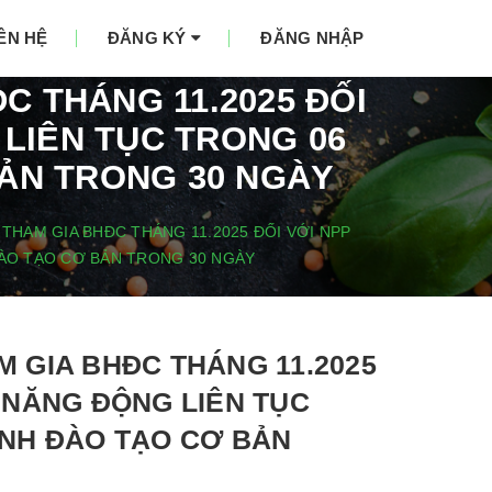
IÊN HỆ
ĐĂNG KÝ
ĐĂNG NHẬP
 THÁNG 11.2025 ĐỐI
LIÊN TỤC TRONG 06
ẢN TRONG 30 NGÀY
HAM GIA BHĐC THÁNG 11.2025 ĐỐI VỚI NPP
ÀO TẠO CƠ BẢN TRONG 30 NGÀY
 GIA BHĐC THÁNG 11.2025
 NĂNG ĐỘNG LIÊN TỤC
NH ĐÀO TẠO CƠ BẢN