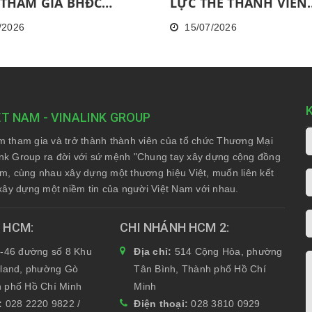
THAM GIA BHĐC
LỰC THẺ THÀNH VIÊN
 08.2026 ĐỐI VỚI NPP
THÁNG 06/2026
/2026
15/07/2026
G HOÀN THÀNH MỨC
ĐỘNG LIÊN TỤC TRONG
ÁNG VÀ KHÔNG HOÀN
 ĐÀO TẠO CƠ BẢN
 30 NGÀY
ỆT NAM - VINALINK GROUP
am tham gia và trở thành thành viên của tổ chức Thương Mại
nk Group ra đời với sứ mệnh "Chung tay xây dựng cộng đồng
Nam, cùng nhau xây dựng một thương hiệu Việt, muốn liên kết
xây dựng một niềm tin của người Việt Nam với nhau.
H HCM
CHI NHÁNH HCM 2
-46 đường số 8 Khu
Địa chỉ:
514 Cộng Hòa, phường
yland, phường Gò
Tân Bình, Thành phố Hồ Chí
 phố Hồ Chí Minh
Minh
i:
028 2220 9822 /
Điện thoại:
028 3810 0929