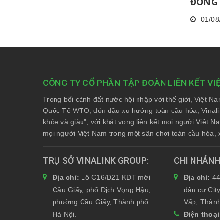
ĐỒNG 
THÁNG
01/08
KHÔN
NĂNG 
06 TH
THÀNH
TRONG
CÔNG TY CỔ PHẦN TẬP ĐOÀN LIÊN KẾT VI
Trong bối cảnh đất nước hội nhập với thế giới, Việt N
Quốc Tế WTO, đón đầu xu hướng toàn cầu hóa, Vinali
khỏe và giàu", với khát vọng liên kết mọi người Việt 
mọi người Việt Nam trong một sân chơi toàn cầu hóa, 
TRỤ SỞ VINALINK GROUP
CHI NHÁN
Địa chỉ:
Lô C16/D21 KĐT mới
Địa chỉ:
44
Cầu Giấy, phố Dịch Vọng Hậu,
dân cư Cit
phường Cầu Giấy, Thành phố
Vấp, Thành
Hà Nội.
Điện thoạ