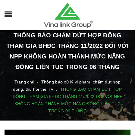
THÔNG BÁO CHẤM DỨT HỢP ĐỒNG
THAM GIA BHĐC THÁNG 11/2022 ĐỐI VỚI
NPP KHÔNG HOÀN THÀNH MỨC NĂNG
ĐỘNG LIÊN TỤC TRONG 06 THÁNG
Trang chủ
Thông báo xử lý vi phạm, chấm dứt hợp
/
đồng, thu hồi thẻ TV
THÔNG BÁO CHẤM DỨT HỢP
/
ĐỒNG THAM GIA BHĐC THÁNG 11/2022 ĐỐI VỚI NPP
KHÔNG HOÀN THÀNH MỨC NĂNG ĐỘNG LIÊN TỤC
TRONG 06 THÁNG