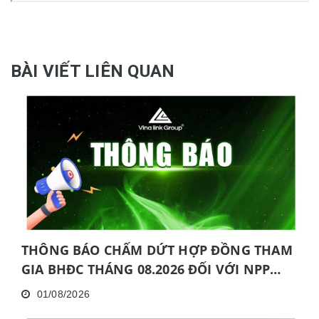
BÀI VIẾT LIÊN QUAN
THÔNG BÁO CHẤM DỨT HỢP ĐỒNG THAM
GIA BHĐC THÁNG 08.2026 ĐỐI VỚI NPP
KHÔNG HOÀN THÀNH MỨC NĂNG ĐỘNG
01/08/2026
LIÊN TỤC TRONG 06 THÁNG VÀ KHÔNG