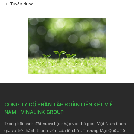
Tuyển dụng
CÔNG TY CỔ PHẦN TẬP ĐOÀN LIÊN KẾT VIỆT
NAM - VINALINK GROUP
Trong bối cảnh đất nước hội nhập với thế giới, Việt Nam tham
gia và trở thành thành viên của tổ chức Thương Mại Quốc Tế