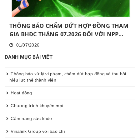
THÔNG BÁO CHẤM DỨT HỢP ĐỒNG THAM
GIA BHĐC THÁNG 07.2026 ĐỐI VỚI NPP
KHÔNG HOÀN THÀNH MỨC NĂNG ĐỘNG
01/07/2026
LIÊN TỤC TRONG 06 THÁNG VÀ KHÔNG
DANH MỤC BÀI VIẾT
HOÀN THÀNH ĐÀO TẠO CƠ BẢN TRONG 30
NGÀY
Thông báo xử lý vi phạm, chấm dứt hợp đồng và thu hồi
hiệu lực thẻ thành viên
Hoạt động
Chương trình khuyến mại
Cẩm nang sức khỏe
Vinalink Group với báo chí