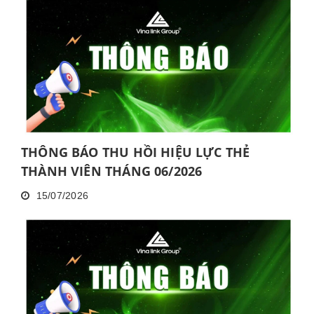
HOÀN THÀNH ĐÀO TẠO CƠ BẢN TRONG 30
NGÀY
THÔNG BÁO THU HỒI HIỆU LỰC THẺ
THÀNH VIÊN THÁNG 06/2026
15/07/2026