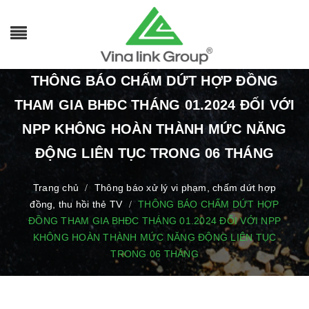
THÔNG BÁO CHẤM DỨT HỢP ĐỒNG
THAM GIA BHĐC THÁNG 01.2024 ĐỐI VỚI
NPP KHÔNG HOÀN THÀNH MỨC NĂNG
ĐỘNG LIÊN TỤC TRONG 06 THÁNG
Trang chủ
Thông báo xử lý vi phạm, chấm dứt hợp
/
đồng, thu hồi thẻ TV
THÔNG BÁO CHẤM DỨT HỢP
/
ĐỒNG THAM GIA BHĐC THÁNG 01.2024 ĐỐI VỚI NPP
KHÔNG HOÀN THÀNH MỨC NĂNG ĐỘNG LIÊN TỤC
TRONG 06 THÁNG