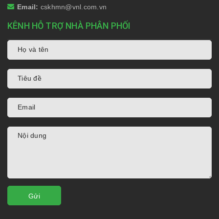
Email:
cskhmn@vnl.com.vn
KÊNH HỖ TRỢ NHÀ PHÂN PHỐI
Gửi