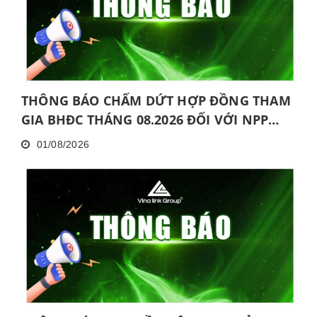
THÔNG BÁO CHẤM DỨT HỢP ĐỒNG THAM
GIA BHĐC THÁNG 08.2026 ĐỐI VỚI NPP
KHÔNG HOÀN THÀNH MỨC NĂNG ĐỘNG
01/08/2026
LIÊN TỤC TRONG 06 THÁNG VÀ KHÔNG
HOÀN THÀNH ĐÀO TẠO CƠ BẢN TRONG 30
NGÀY