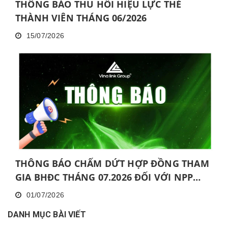
THÔNG BÁO THU HỒI HIỆU LỰC THẺ
THÀNH VIÊN THÁNG 06/2026
15/07/2026
THÔNG BÁO CHẤM DỨT HỢP ĐỒNG THAM
GIA BHĐC THÁNG 07.2026 ĐỐI VỚI NPP
KHÔNG HOÀN THÀNH MỨC NĂNG ĐỘNG
01/07/2026
LIÊN TỤC TRONG 06 THÁNG VÀ KHÔNG
DANH MỤC BÀI VIẾT
HOÀN THÀNH ĐÀO TẠO CƠ BẢN TRONG 30