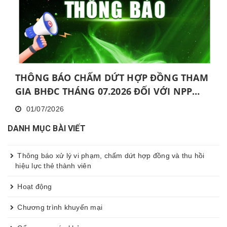
THÔNG BÁO CHẤM DỨT HỢP ĐỒNG THAM
GIA BHĐC THÁNG 07.2026 ĐỐI VỚI NPP
KHÔNG HOÀN THÀNH MỨC NĂNG ĐỘNG
01/07/2026
LIÊN TỤC TRONG 06 THÁNG VÀ KHÔNG
DANH MỤC BÀI VIẾT
HOÀN THÀNH ĐÀO TẠO CƠ BẢN TRONG 30
NGÀY
Thông báo xử lý vi phạm, chấm dứt hợp đồng và thu hồi
hiệu lực thẻ thành viên
Hoạt động
Chương trình khuyến mại