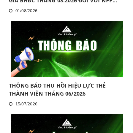
GIA BHĐC THÁNG 08.2026 ĐỐI VỚI NPP
KHÔNG HOÀN THÀNH MỨC NĂNG ĐỘNG
01/08/2026
LIÊN TỤC TRONG 06 THÁNG VÀ KHÔNG
HOÀN THÀNH ĐÀO TẠO CƠ BẢN TRONG 30
NGÀY
THÔNG BÁO THU HỒI HIỆU LỰC THẺ
THÀNH VIÊN THÁNG 06/2026
15/07/2026