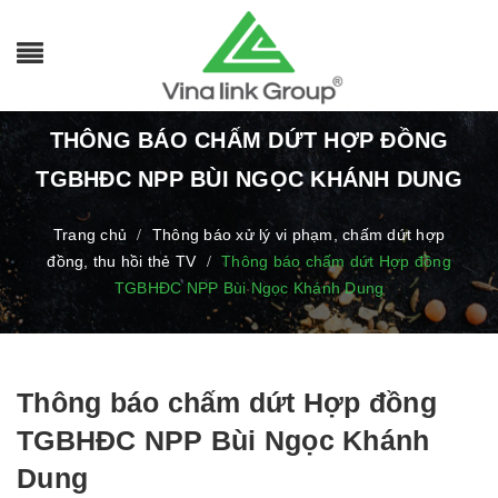
THÔNG BÁO CHẤM DỨT HỢP ĐỒNG
TGBHĐC NPP BÙI NGỌC KHÁNH DUNG
Trang chủ
Thông báo xử lý vi phạm, chấm dứt hợp
/
đồng, thu hồi thẻ TV
Thông báo chấm dứt Hợp đồng
/
TGBHĐC NPP Bùi Ngọc Khánh Dung
Thông báo chấm dứt Hợp đồng
TGBHĐC NPP Bùi Ngọc Khánh
Dung