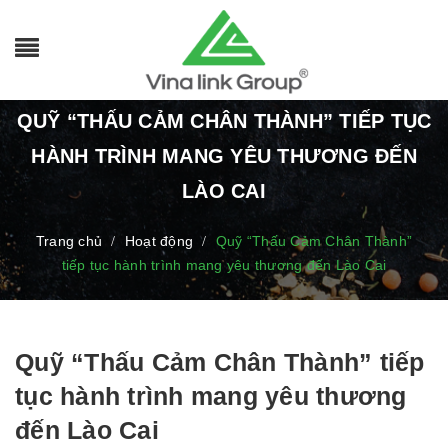
QUỸ “THẤU CẢM CHÂN THÀNH” TIẾP TỤC
HÀNH TRÌNH MANG YÊU THƯƠNG ĐẾN
LÀO CAI
Trang chủ
Hoạt động
Quỹ “Thấu Cảm Chân Thành”
/
/
tiếp tục hành trình mang yêu thương đến Lào Cai
Quỹ “Thấu Cảm Chân Thành” tiếp
tục hành trình mang yêu thương
đến Lào Cai