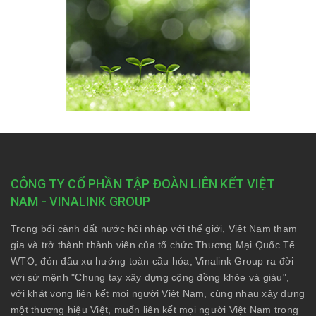
CÔNG TY CỔ PHẦN TẬP ĐOÀN LIÊN KẾT VIỆT
NAM - VINALINK GROUP
Trong bối cảnh đất nước hội nhập với thế giới, Việt Nam tham
gia và trở thành thành viên của tổ chức Thương Mại Quốc Tế
WTO, đón đầu xu hướng toàn cầu hóa, Vinalink Group ra đời
với sứ mệnh "Chung tay xây dựng cộng đồng khỏe và giàu",
với khát vọng liên kết mọi người Việt Nam, cùng nhau xây dựng
một thương hiệu Việt, muốn liên kết mọi người Việt Nam trong