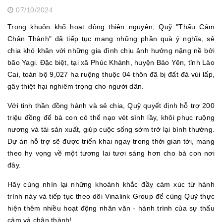
07/10/2024
Trong khuôn khổ hoạt động thiện nguyện, Quỹ "Thấu Cảm
Chân Thành" đã tiếp tục mang những phần quà ý nghĩa, sẻ
chia khó khăn với những gia đình chịu ảnh hưởng nặng nề bởi
bão Yagi. Đặc biệt, tại xã Phúc Khánh, huyện Bảo Yên, tỉnh Lào
Cai, toàn bộ 9,027 ha ruộng thuộc 04 thôn đã bị đất đá vùi lấp,
gây thiệt hại nghiêm trọng cho người dân.
Với tinh thần đồng hành và sẻ chia, Quỹ quyết định hỗ trợ 200
triệu đồng để bà con có thể nạo vét sình lầy, khôi phục ruộng
nương và tái sản xuất, giúp cuộc sống sớm trở lại bình thường.
Dự án hỗ trợ sẽ được triển khai ngay trong thời gian tới, mang
theo hy vọng về một tương lai tươi sáng hơn cho bà con nơi
đây.
Hãy cùng nhìn lại những khoảnh khắc đầy cảm xúc từ hành
trình này và tiếp tục theo dõi Vinalink Group để cùng Quỹ thực
hiện thêm nhiều hoạt động nhân văn - hành trình của sự thấu
cảm và chân thành!