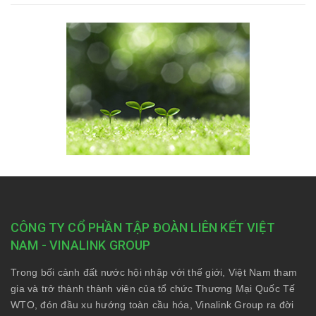
CÔNG TY CỔ PHẦN TẬP ĐOÀN LIÊN KẾT VIỆT
NAM - VINALINK GROUP
Trong bối cảnh đất nước hội nhập với thế giới, Việt Nam tham
gia và trở thành thành viên của tổ chức Thương Mại Quốc Tế
WTO, đón đầu xu hướng toàn cầu hóa, Vinalink Group ra đời