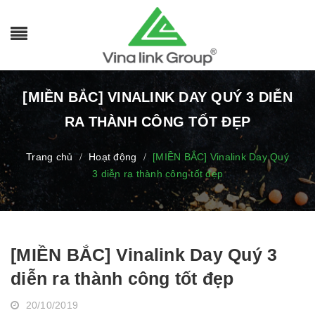
[MIỀN BẮC] VINALINK DAY QUÝ 3 DIỄN
RA THÀNH CÔNG TỐT ĐẸP
Trang chủ
Hoạt động
[MIỀN BẮC] Vinalink Day Quý
/
/
3 diễn ra thành công tốt đẹp
[MIỀN BẮC] Vinalink Day Quý 3
diễn ra thành công tốt đẹp
20/10/2019