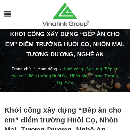
KHỞI CÔNG XÂY DỰNG “BẾP ĂN CHO
EM” ĐIỂM TRƯỜNG HUỒI CỌ, NHÔN MAI,
TƯƠNG DƯƠNG, NGHỆ AN
Trang chủ
Hoạt động
Khởi công xây dựng “Bếp ăn
/
/
cho em” điểm trường Huồi Cọ, Nhôn Mai, Tương Dương,
Nghệ An
Khởi công xây dựng “Bếp ăn cho
em” điểm trường Huồi Cọ, Nhôn
Mai, Tương Dương, Nghệ An