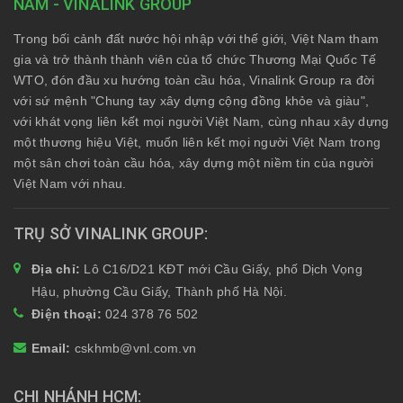
NAM - VINALINK GROUP
Trong bối cảnh đất nước hội nhập với thế giới, Việt Nam tham
gia và trở thành thành viên của tổ chức Thương Mại Quốc Tế
WTO, đón đầu xu hướng toàn cầu hóa, Vinalink Group ra đời
với sứ mệnh "Chung tay xây dựng cộng đồng khỏe và giàu",
với khát vọng liên kết mọi người Việt Nam, cùng nhau xây dựng
một thương hiệu Việt, muốn liên kết mọi người Việt Nam trong
một sân chơi toàn cầu hóa, xây dựng một niềm tin của người
Việt Nam với nhau.
TRỤ SỞ VINALINK GROUP
Địa chỉ:
Lô C16/D21 KĐT mới Cầu Giấy, phố Dịch Vọng
Hậu, phường Cầu Giấy, Thành phố Hà Nội.
Điện thoại:
024 378 76 502
Email:
cskhmb@vnl.com.vn
CHI NHÁNH HCM