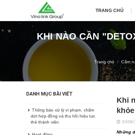
TRANG CHỦ
KHI NÀO CẦN "DETO
Trang chủ
Cẩm n
/
DANH MỤC BÀI VIẾT
Khi 
khỏe
Thông báo xử lý vi phạm, chấm
dứt hợp đồng và thu hồi hiệu lực
30/06
thẻ thành viên
Những d
Hoạt động