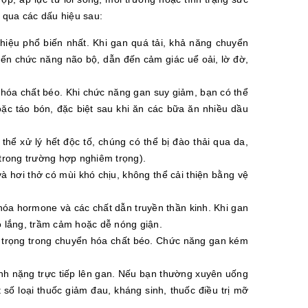
g qua các dấu hiệu sau:
hiệu phổ biến nhất. Khi gan quá tải, khả năng chuyển
đến chức năng não bộ, dẫn đến cảm giác uể oải, lờ đờ,
u hóa chất béo. Khi chức năng gan suy giảm, bạn có thể
ặc táo bón, đặc biệt sau khi ăn các bữa ăn nhiều dầu
thể xử lý hết độc tố, chúng có thể bị đào thải qua da,
trong trường hợp nghiêm trọng).
và hơi thở có mùi khó chịu, không thể cải thiện bằng vệ
hóa hormone và các chất dẫn truyền thần kinh. Khi gan
 lắng, trầm cảm hoặc dễ nóng giận.
 trọng trong chuyển hóa chất béo. Chức năng gan kém
ánh nặng trực tiếp lên gan. Nếu bạn thường xuyên uống
 số loại thuốc giảm đau, kháng sinh, thuốc điều trị mỡ