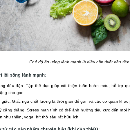
Chế độ ăn uống lành mạnh là điều cần thiết đầu tiê
rì lối sống lành mạnh:
ộ
ng đều đặn: Tập thể dục giúp cải thiện tuần hoàn máu, hỗ trợ quá
ặng cho gan.
 giấc: Giấc ngủ chất lượng là thời gian để gan và các cơ quan khác 
ý căng thẳng: Stress mạn tính có thể ảnh hưởng tiêu cực đến mọi 
n như thiền, yoga, hít thở sâu rất hữu ích.
ợ từ các sản phẩm chuyên biệt (khi cần thiết):