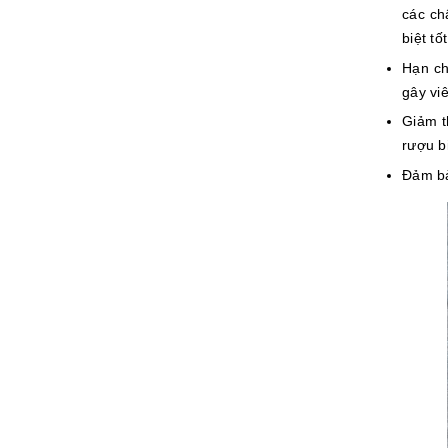
các ch
biệt tố
Hạn ch
gây vi
Giảm t
rượu b
Đảm bả