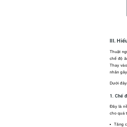
III. Hi
Thuật ng
chế độ ă
Thay vào
nhân gây
Dưới đây
1. Chế đ
Đây là n
cho quá t
Tăng c