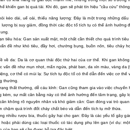
hể khiến gan bị quá tải. Khi đó, gan sẽ phát tín hiệu "cầu cứu" thôn
ỏi kéo dài, uể oải, thiếu năng lượng: Đây là một trong những dấu 
 lượng bị suy giảm, đồng thời các độc tố tích tụ có thể ảnh hưởng 
rung.
ạn tiêu hóa: Gan sản xuất mật, một chất cần thiết cho quá trình tiê
vấn đề như khó tiêu, đầy hơi, chướng bụng, buồn nôn, tiêu chảy ho
ề về da: Da là cơ quan thải độc thứ hai của cơ thể. Khi gan không 
ác vấn đề như mụn nhọt, mẩn ngứa, phát ban, da xỉn màu, vàng da (
ệng, cơ thể có mùi lạ: Sự tích tụ độc tố có thể dẫn đến việc cơ thể 
ng thường.
rạng thất thường, dễ cáu kỉnh: Gan cũng tham gia vào việc chuyển 
g kém, sự mất cân bằng này có thể ảnh hưởng đến tâm trạng, gây lo
cân không rõ nguyên nhân và khó giảm cân: Gan đóng vai trò quan
m chậm quá trình đốt cháy chất béo và dẫn đến tích tụ mỡ thừa.
ng nhiều rượu bia, thuốc gây hại cho gan: Đây là các yếu tố gây g
 hoặc phải dùng các loại thuốc có tác dụng phụ lên gan (ví dụ: một
n của bạn sẽ cần được hỗ trợ đặc biệt.