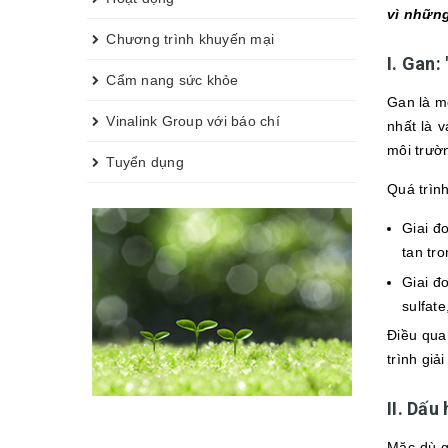
vì nhữn
Chương trình khuyến mại
I. Gan:
Cẩm nang sức khỏe
Gan là m
Vinalink Group với báo chí
nhất là v
môi trườn
Tuyển dụng
Quá trình
Giai đ
tan tr
Giai đ
sulfat
Điều qua
trình gi
II. Dấu
Mặc dù g