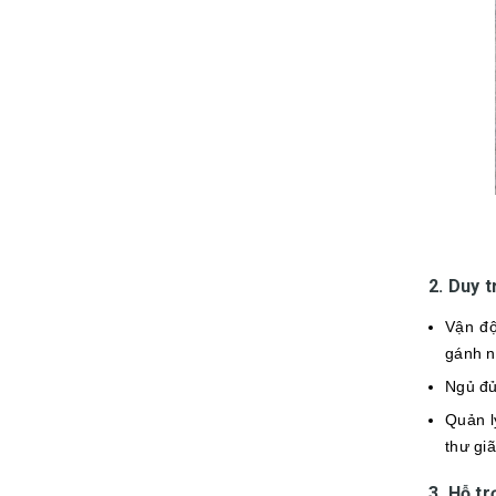
2. Duy t
Vận đ
gánh n
Ngủ đủ
Quản l
thư giã
3. Hỗ tr