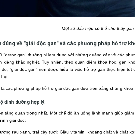
Một số dấu hiệu có thể cho thấy gan
ểu đúng về "giải độc gan" và các phương pháp hỗ trợ k
ữ "detox gan" thường bị lạm dụng với những quảng cáo về các phươ
n kiêng khắc nghiệt. Tuy nhiên, theo quan điểm khoa học, gan k
 đó, "giải độc gan" nên được hiểu là việc hỗ trợ gan thực hiện tốt
 hại.
 là các phương pháp hỗ trợ giải độc gan dựa trên bằng chứng khoa 
ộ dinh dưỡng hợp lý:
ền tảng quan trọng nhất. Một chế độ ăn uống lành mạnh giúp giảm
rình giải độc:
ường rau xanh, trái cây tươi: Giàu vitamin, khoáng chất và chất xơ,