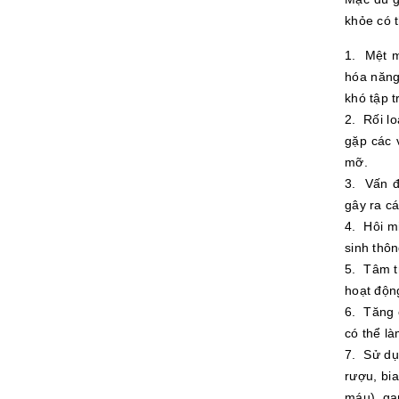
khỏe có t
1. Mệt m
hóa năng
khó tập t
2. Rối lo
gặp các 
mỡ.
3. Vấn đ
gây ra c
4. Hôi mi
sinh thô
5. Tâm t
hoạt độn
6. Tăng 
có thể là
7. Sử dụ
rượu, bia
máu), ga