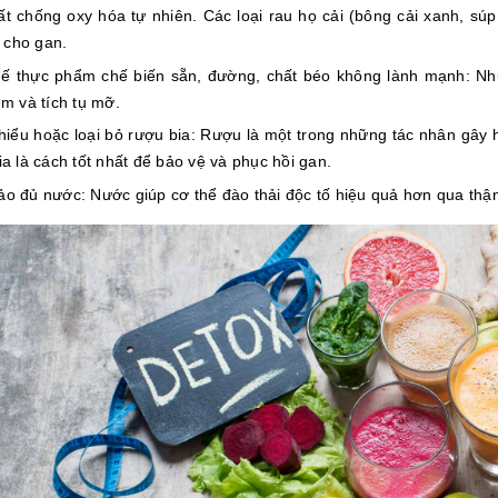
ất chống oxy hóa tự nhiên. Các loại rau họ cải (bông cải xanh, súp 
t cho gan.
ế thực phẩm chế biến sẵn, đường, chất béo không lành mạnh: Nh
êm và tích tụ mỡ.
hiểu hoặc loại bỏ rượu bia: Rượu là một trong những tác nhân gây 
ia là cách tốt nhất để bảo vệ và phục hồi gan.
o đủ nước: Nước giúp cơ thể đào thải độc tố hiệu quả hơn qua thậ