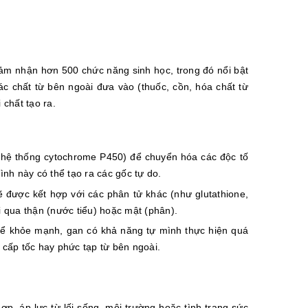
đảm nhận hơn 500 chức năng sinh học, trong đó nổi bật
các chất từ bên ngoài đưa vào (thuốc, cồn, hóa chất từ
 chất tạo ra.
à hệ thống cytochrome P450) để chuyển hóa các độc tố
ình này có thể tạo ra các gốc tự do.
 sẽ được kết hợp với các phân tử khác (như glutathione,
i qua thận (nước tiểu) hoặc mật (phân).
thể khỏe mạnh, gan có khả năng tự mình thực hiện quá
cấp tốc hay phức tạp từ bên ngoài.
, áp lực từ lối sống, môi trường hoặc tình trạng sức