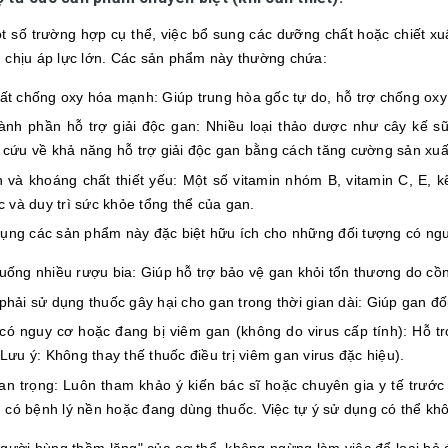
t số trường hợp cụ thể, việc bổ sung các dưỡng chất hoặc chiết x
 chịu áp lực lớn. Các sản phẩm này thường chứa:
ất chống oxy hóa mạnh: Giúp trung hòa gốc tự do, hỗ trợ chống oxy
ành phần hỗ trợ giải độc gan: Nhiều loại thảo dược như cây kế sữa
 cứu về khả năng hỗ trợ giải độc gan bằng cách tăng cường sản xuấ
n và khoáng chất thiết yếu: Một số vitamin nhóm B, vitamin C, E, 
c và duy trì sức khỏe tổng thể của gan.
dụng các sản phẩm này đặc biệt hữu ích cho những đối tượng có ng
uống nhiều rượu bia: Giúp hỗ trợ bảo vệ gan khỏi tổn thương do cồn
phải sử dụng thuốc gây hại cho gan trong thời gian dài: Giúp gan đố
có nguy cơ hoặc đang bị viêm gan (không do virus cấp tính): Hỗ tr
Lưu ý: Không thay thế thuốc điều trị viêm gan virus đặc hiệu).
an trọng: Luôn tham khảo ý kiến bác sĩ hoặc chuyên gia y tế trước
 có bệnh lý nền hoặc đang dùng thuốc. Việc tự ý sử dụng có thể kh