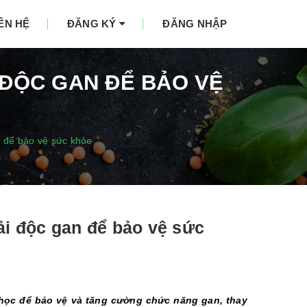
IÊN HỆ
ĐĂNG KÝ
ĐĂNG NHẬP
 ĐỘC GAN ĐỂ BẢO VỆ
n để bảo vệ sức khỏe
ải độc gan để bảo vệ sức
 học để bảo vệ và tăng cường chức năng gan, thay