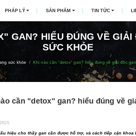
PHÁP LÝ
SẢN PHẨM
TIN TỨC
L
X" GAN? HIỂU ĐÚNG VỀ GIẢI
SỨC KHỎE
ang sức khỏe
Khi nào cần "detox" gan? hiểu đúng về giải độc ga
/
nào cần "detox" gan? hiểu đúng về gi
/2025
ấu hiệu cho thấy gan cần được hỗ trợ, và cách tiếp cận khoa