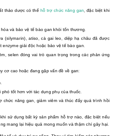
uất thảo dược có thể
hỗ trợ chức năng gan
, đặc biệt khi
 hóa và bảo vệ tế bào gan khỏi tổn thương.
 (silymarin), atiso, cà gai leo, diệp hạ châu đã được
t enzyme giải độc hoặc bảo vệ tế bào gan.
kẽm, selen đóng vai trò quan trọng trong các phản ứng
uy cơ cao hoặc đang gặp vấn đề về gan:
.
i phó tốt hơn với tác dụng phụ của thuốc.
ợ chức năng gan, giảm viêm và thúc đẩy quá trình hồi
 khi sử dụng bất kỳ sản phẩm hỗ trợ nào, đặc biệt nếu
ông mang lại hiệu quả mong muốn và thậm chí gây hại.