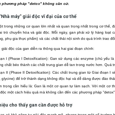
g phương pháp "detox" không căn cứ.
 "Nhà máy" giải độc vĩ đại của cơ thể
ột trong những cơ quan lớn nhất và quan trọng nhất trong cơ thể, 
ai trò chuyển hóa và giải độc. Mỗi ngày, gan phải xử lý hàng loạt 
g, phụ gia thực phẩm) và các chất thải nội sinh do quá trình trao đổi
 giải độc của gan diễn ra thông qua hai giai đoạn chính:
oạn I (Phase I Detoxification): Gan sử dụng các enzyme (chủ yếu l
ong chất béo thành các chất trung gian dễ tan trong nước hơn. Quá tr
oạn II (Phase II Detoxification): Các chất trung gian từ Giai đoạn I
e, glycine) để trở thành dạng không độc hại và dễ dàng được đào thả
n trọng cần hiểu là: Gan là một cơ quan tự làm sạch. Với một cơ 
ải độc một cách hiệu quả mà không cần đến các phương pháp "detox" 
 hiệu cho thấy gan cần được hỗ trợ
an có khả năng tự giải độc mạnh mẽ, nhưng trong một số trường hợp