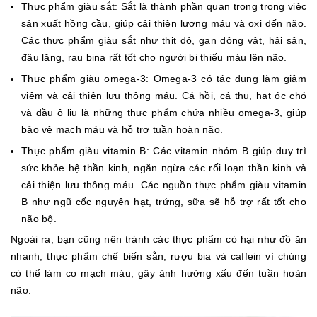
Thực phẩm giàu sắt: Sắt là thành phần quan trọng trong việc
sản xuất hồng cầu, giúp cải thiện lượng máu và oxi đến não.
Các thực phẩm giàu sắt như thịt đỏ, gan động vật, hải sản,
đậu lăng, rau bina rất tốt cho người bị thiếu máu lên não.
Thực phẩm giàu omega-3: Omega-3 có tác dụng làm giảm
viêm và cải thiện lưu thông máu. Cá hồi, cá thu, hạt óc chó
và dầu ô liu là những thực phẩm chứa nhiều omega-3, giúp
bảo vệ mạch máu và hỗ trợ tuần hoàn não.
Thực phẩm giàu vitamin B: Các vitamin nhóm B giúp duy trì
sức khỏe hệ thần kinh, ngăn ngừa các rối loạn thần kinh và
cải thiện lưu thông máu. Các nguồn thực phẩm giàu vitamin
B như ngũ cốc nguyên hạt, trứng, sữa sẽ hỗ trợ rất tốt cho
não bộ.
Ngoài ra, bạn cũng nên tránh các thực phẩm có hại như đồ ăn
nhanh, thực phẩm chế biến sẵn, rượu bia và caffein vì chúng
có thể làm co mạch máu, gây ảnh hưởng xấu đến tuần hoàn
não.