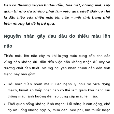
Bạn có thường xuyên bị đau đầu, hoa mắt, chóng mặt, suy
giảm trí nhớ dù không phải làm việc quá sức? Đây có thể
là dấu hiệu của thiếu máu lên não – một tình trạng phổ
biến nhưng lại dễ bị bỏ qua.
Nguyên nhân gây đau đầu do thiếu máu lên
não
Thiếu máu lên não xảy ra khi lượng máu cung cấp cho các
vùng não không đủ, dẫn đến việc não không nhận đủ oxy và
dưỡng chất cần thiết. Những nguyên nhân chính dẫn đến tình
trạng này bao gồm:
Rối loạn tuần hoàn máu: Các bệnh lý như xơ vữa động
mạch, huyết áp thấp hoặc cao có thể làm giảm khả năng lưu
thông máu, ảnh hưởng đến sự cung cấp máu lên não.
Thói quen sống không lành mạnh: Lối sống ít vận động, chế
độ ăn uống không hợp lý, thừa cân, béo phì, hút thuốc hoặc