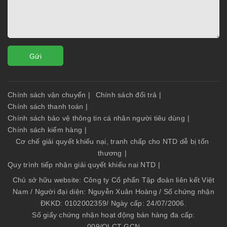
Gửi
Chính sách vận chuyển
|
Chính sách đổi trả
|
Chính sách thanh toán
|
Chính sách bảo vệ thông tin cá nhân người tiêu dùng
|
Chính sách kiểm hàng
|
Cơ chế giải quyết khiếu nại, tranh chấp cho NTD dễ bị tổn
thương
|
Quy trình tiếp nhận giải quyết khiếu nại NTD
|
Chủ sở hữu website: Công ty Cổ phẩn Tập đoàn liên kết Việt
Nam / Người đại diện: Nguyễn Xuân Hoàng / Số chứng nhận
ĐKKD: 0102002359/ Ngày cấp: 24/07/2006.
Số giấy chứng nhận hoạt động bán hàng đa cấp:
009/QLCT-GCN