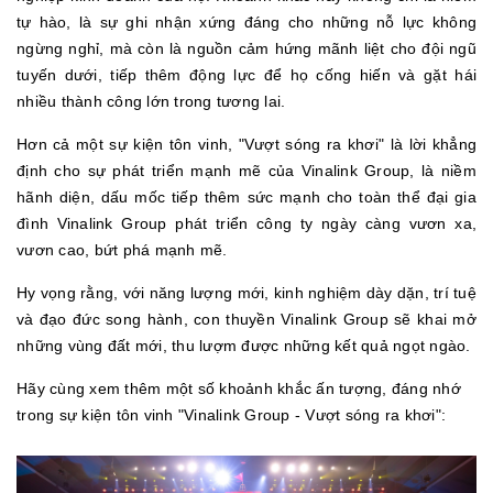
tự hào, là sự ghi nhận xứng đáng cho những nỗ lực không
ngừng nghỉ, mà còn là nguồn cảm hứng mãnh liệt cho đội ngũ
tuyến dưới, tiếp thêm động lực để họ cống hiến và gặt hái
nhiều thành công lớn trong tương lai.
Hơn cả một sự kiện tôn vinh, "Vượt sóng ra khơi" là lời khẳng
định cho sự phát triển mạnh mẽ của Vinalink Group, là niềm
hãnh diện, dấu mốc tiếp thêm sức mạnh cho toàn thể đại gia
đình Vinalink Group phát triển công ty ngày càng vươn xa,
vươn cao, bứt phá mạnh mẽ.
Hy vọng rằng, với năng lượng mới, kinh nghiệm dày dặn, trí tuệ
và đạo đức song hành, con thuyền Vinalink Group sẽ khai mở
những vùng đất mới, thu lượm được những kết quả ngọt ngào.
Hãy cùng xem thêm một số khoảnh khắc ấn tượng, đáng nhớ
trong sự kiện tôn vinh "Vinalink Group - Vượt sóng ra khơi":