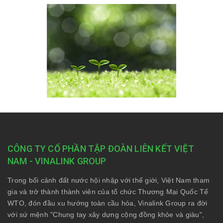
CÔNG TY CỔ PHẦN TẬP ĐOÀN LIÊN KẾT VIỆT
NAM - VINALINK GROUP
Trong bối cảnh đất nước hội nhập với thế giới, Việt Nam tham
gia và trở thành thành viên của tổ chức Thương Mại Quốc Tế
WTO, đón đầu xu hướng toàn cầu hóa, Vinalink Group ra đời
với sứ mệnh "Chung tay xây dựng cộng đồng khỏe và giàu",