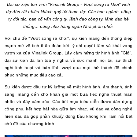
Đại sự kiện tôn vinh "Vinalink Group - Vượt sóng ra khơi" vinh
dự đón rất nhiều khách quý tới tham dự: Các ban ngành, công
ty đối tác, ban cố vấn công ty, lãnh đạo công ty, lãnh đạo hệ
thống… cũng như hàng ngàn Nhà phân phối.
Với chủ đề "Vượt sóng ra khơi", sự kiện mang đến thông điệp
mạnh mẽ về tinh thần đoàn kết, ý chí quyết tâm và khát vọng
vươn xa của Vinalink Group. Lấy cảm hứng từ hình ảnh "Gió",
đại sự kiện đã lan tỏa ý nghĩa về sức mạnh nội tại, sự thích
nghi linh hoạt và bản lĩnh vượt qua mọi thử thách để chinh
phục những mục tiêu cao cả.
Sự kiện được đầu tư kỹ lưỡng về mặt hình ảnh, âm thanh, ánh
sáng, mang đến cho khán giả một bữa tiệc nghệ thuật mãn
nhãn và đầy cảm xúc. Các tiết mục biểu diễn được dàn dựng
công phu, kết hợp hài hòa giữa âm nhạc, vũ đạo và công nghệ
hiện đại, đã góp phần khuấy động bầu không khí, làm nổi bật
chủ đề của chương trình.