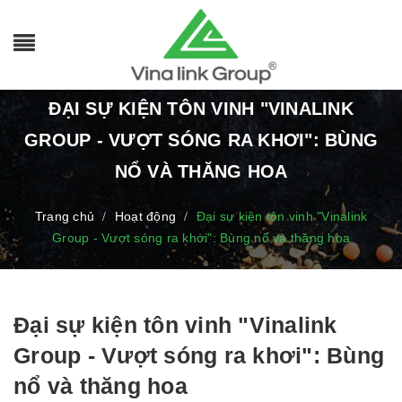
ĐẠI SỰ KIỆN TÔN VINH "VINALINK
GROUP - VƯỢT SÓNG RA KHƠI": BÙNG
NỔ VÀ THĂNG HOA
Trang chủ
Hoạt động
Đại sự kiện tôn vinh "Vinalink
/
/
Group - Vượt sóng ra khơi": Bùng nổ và thăng hoa
Đại sự kiện tôn vinh "Vinalink
Group - Vượt sóng ra khơi": Bùng
nổ và thăng hoa