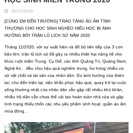
25/12/2020
[CÙNG EM ĐẾN TRƯỜNG] TRAO TẶNG ÁO ẤM TÌNH
THƯƠNG CHO HỌC SINH NGHÈO HIẾU HỌC BỊ ẢNH
HƯỞNG BỞI TRẬN LŨ LỊCH SỬ NĂM 2020
Tháng 11/2020, với sự xuất hiện và đổ bộ liên tiếp của 3 cơn
bão lớn, trận lũ lịch sử đã gây ra nhiều thiệt hại nặng nề cho
khúc ruột miền Trung. Cụ thể, các tỉnh Quảng Trị, Quảng Nam,
Nghệ An... đều chịu hậu quả nghiêm trọng, hư hỏng nhiều cơ
sở vật chất và tài sản của nhân dân. Do ảnh hưởng của thiên
tai, cho đến hiện tại, việc khắc phục hậu quả, quay trở lại cuộc
sống thường nhật của nhân dân vẫn gặp rất nhiều khó khăn,
nhiều hộ dân vẫn chưa thể cải tạo hoàn toàn nhà cửa và gặp
tình trạng thiếu thốn các nhu yếu phẩm sinh hoạt, quần áo ấm
mùa đông...