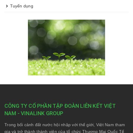
Tuyển dụng
CÔNG TY CỔ PHẦN TẬP ĐOÀN LIÊN KẾT VIỆT
NAM - VINALINK GROUP
Trong bối cảnh đất nước hội nhập với thế giới, Việt Nam tham
gia và trở thành thành viên của tổ chức Thương Mại Quốc Tế