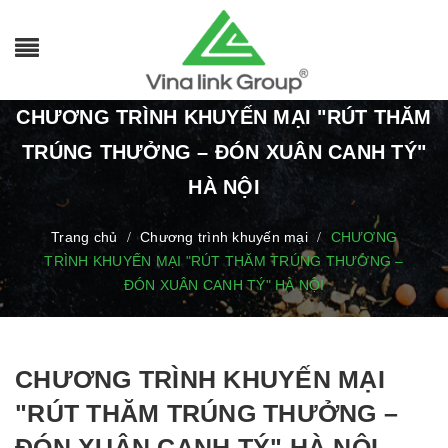
CHƯƠNG TRÌNH KHUYẾN MẠI "RÚT THĂM
TRÚNG THƯỞNG – ĐÓN XUÂN CANH TÝ"
HÀ NỘI
Trang chủ
Chương trình khuyến mại
CHƯƠNG
/
/
TRÌNH KHUYẾN MẠI "RÚT THĂM TRÚNG THƯỞNG –
ĐÓN XUÂN CANH TÝ" HÀ NỘI
CHƯƠNG TRÌNH KHUYẾN MẠI
"RÚT THĂM TRÚNG THƯỞNG –
ĐÓN XUÂN CANH TÝ" HÀ NỘI