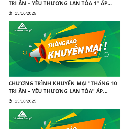
TRI ÂN – YÊU THƯƠNG LAN TỎA 1" ÁP
DỤNG TẠI HỒ CHÍ MINH
13/10/2025
CHƯƠNG TRÌNH KHUYẾN MẠI "THÁNG 10
TRI ÂN – YÊU THƯƠNG LAN TỎA" ÁP
DỤNG TẠI HÀ NỘI
13/10/2025