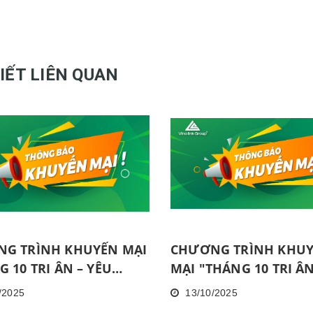
VIẾT LIÊN QUAN
G TRÌNH KHUYẾN MẠI
CHƯƠNG TRÌNH KHU
 10 TRI ÂN – YÊU
MẠI "THÁNG 10 TRI ÂN
G LAN TỎA 1" ÁP
YÊU THƯƠNG LAN TỎA
/2025
13/10/2025
TẠI HỒ CHÍ MINH
DỤNG TẠI HÀ NỘI