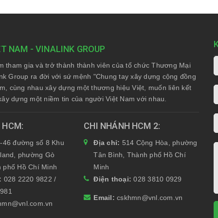
ỆT NAM - VINALINK GROUP
am tham gia và trở thành thành viên của tổ chức Thương Mại
nk Group ra đời với sứ mệnh "Chung tay xây dựng cộng đồng
Nam, cùng nhau xây dựng một thương hiệu Việt, muốn liên kết
xây dựng một niềm tin của người Việt Nam với nhau.
H HCM
CHI NHÁNH HCM 2
-46 đường số 8 Khu
Địa chỉ:
514 Cộng Hòa, phường
yland, phường Gò
Tân Bình, Thành phố Hồ Chí
 phố Hồ Chí Minh
Minh
i:
028 2220 9822 /
Điện thoại:
028 3810 0929
6981
Email:
cskhmn@vnl.com.vn
hmn@vnl.com.vn