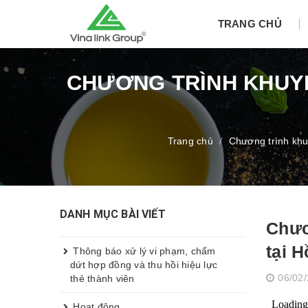
TRANG CHỦ
CHƯƠNG TRÌNH KHUYẾ
Trang chủ
Chương trình kh
/
DANH MỤC BÀI VIẾT
Chươ
tại 
Thông báo xử lý vi phạm, chấm
dứt hợp đồng và thu hồi hiệu lực
06/02
thẻ thành viên
Hoạt động