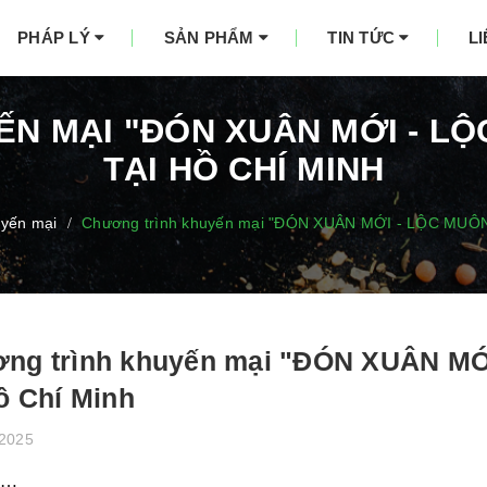
PHÁP LÝ
SẢN PHẨM
TIN TỨC
L
N MẠI "ĐÓN XUÂN MỚI - LỘ
TẠI HỒ CHÍ MINH
uyến mại
Chương trình khuyến mại "ĐÓN XUÂN MỚI - LỘC MUÔN 
/
ng trình khuyến mại "ĐÓN XUÂN MỚ
Hồ Chí Minh
/2025