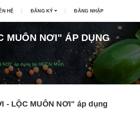
IÊN HỆ
ĐĂNG KÝ
ĐĂNG NHẬP
C MUÔN NƠI" ÁP DỤNG
NƠI" áp dụng tại Hồ Chí Minh
I - LỘC MUÔN NƠI" áp dụng