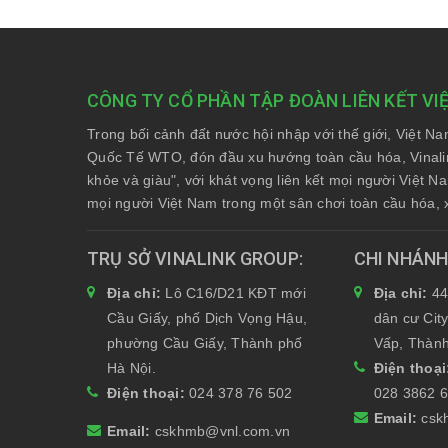
CÔNG TY CỔ PHẦN TẬP ĐOÀN LIÊN KẾT VI
Trong bối cảnh đất nước hội nhập với thế giới, Việt N
Quốc Tế WTO, đón đầu xu hướng toàn cầu hóa, Vinali
khỏe và giàu", với khát vọng liên kết mọi người Việt 
mọi người Việt Nam trong một sân chơi toàn cầu hóa, 
TRỤ SỞ VINALINK GROUP
CHI NHÁN
Địa chỉ:
Lô C16/D21 KĐT mới
Địa chỉ:
44
Cầu Giấy, phố Dịch Vọng Hậu,
dân cư Cit
phường Cầu Giấy, Thành phố
Vấp, Thành
Hà Nội.
Điện thoạ
Điện thoại:
024 378 76 502
028 3862 
Email:
csk
Email:
cskhmb@vnl.com.vn