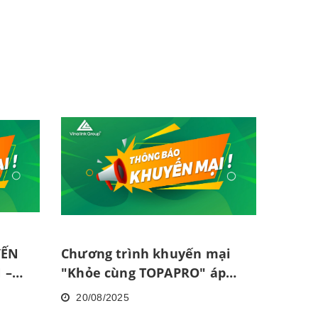
YẾN
Chương trình khuyến mại
 –
"Khỏe cùng TOPAPRO" áp
" ÁP
dụng tại TP. Hà Nội
20/08/2025