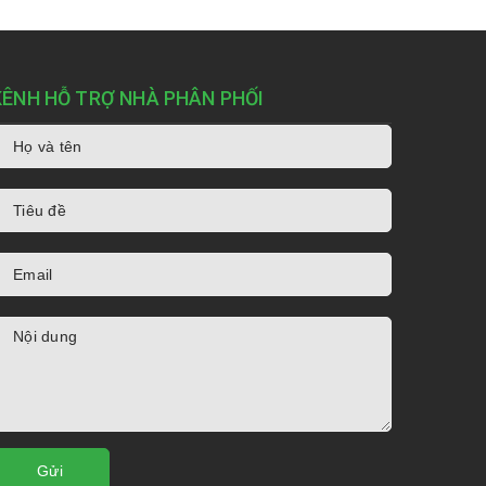
KÊNH HỖ TRỢ NHÀ PHÂN PHỐI
Gửi