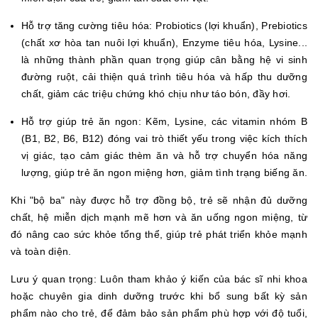
Hỗ trợ tăng cường tiêu hóa: Probiotics (lợi khuẩn), Prebiotics
(chất xơ hòa tan nuôi lợi khuẩn), Enzyme tiêu hóa, Lysine...
là những thành phần quan trọng giúp cân bằng hệ vi sinh
đường ruột, cải thiện quá trình tiêu hóa và hấp thu dưỡng
chất, giảm các triệu chứng khó chịu như táo bón, đầy hơi.
Hỗ trợ giúp trẻ ăn ngon: Kẽm, Lysine, các vitamin nhóm B
(B1, B2, B6, B12) đóng vai trò thiết yếu trong việc kích thích
vị giác, tạo cảm giác thèm ăn và hỗ trợ chuyển hóa năng
lượng, giúp trẻ ăn ngon miệng hơn, giảm tình trạng biếng ăn.
Khi "bộ ba" này được hỗ trợ đồng bộ, trẻ sẽ nhận đủ dưỡng
chất, hệ miễn dịch mạnh mẽ hơn và ăn uống ngon miệng, từ
đó nâng cao sức khỏe tổng thể, giúp trẻ phát triển khỏe mạnh
và toàn diện.
Lưu ý quan trọng: Luôn tham khảo ý kiến của bác sĩ nhi khoa
hoặc chuyên gia dinh dưỡng trước khi bổ sung bất kỳ sản
phẩm nào cho trẻ, để đảm bảo sản phẩm phù hợp với độ tuổi,