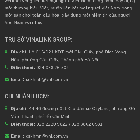
với khát vọng liên kết mọi người Việt Nam, cùng nhau xây dựng
một thương hiệu Việt, muốn liên kết mọi người Việt Nam trong
một sân chơi toàn cầu hóa, xây dựng một niềm tin của người
Việt Nam với nhau.
TRỤ SỞ VINALINK GROUP
Địa chỉ:
Lô C16/D21 KĐT mới Cầu Giấy, phố Dịch Vọng
Hậu, phường Cầu Giấy, Thành phố Hà Nội.
Điện thoại:
024 378 76 502
Email:
cskhmb@vnl.com.vn
CHI NHÁNH HCM
Địa chỉ:
44-46 đường số 8 Khu dân cư Cityland, phường Gò
Vấp, Thành phố Hồ Chí Minh
Điện thoại:
028 2220 9822 / 028 3862 6981
Email:
cskhmn@vnl.com.vn