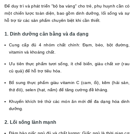
Để duy trì và phát triển "bộ ba vàng" cho trẻ, phụ huynh cần có
một chiến lược toàn diện, bao gồm dinh dưỡng, lối sống và sự
hỗ trợ từ các sản phẩm chuyên biệt khi cần thiết.
1. Dinh dưỡng cân bằng và đa dạng
Cung cấp đủ 4 nhóm chất chính: Đạm, béo, bột đường,
vitamin và khoáng chất.
Ưu tiên thực phẩm tươi sống, ít chế biến, giàu chất xơ (rau
củ quả) để hỗ trợ tiêu hóa.
Bổ sung thực phẩm giàu vitamin C (cam, ổi), kẽm (hải sản,
thịt đỏ), selen (hạt, nấm) để tăng cường đề kháng.
Khuyến khích trẻ thử các món ăn mới để đa dạng hóa dinh
dưỡng.
2. Lối sống lành mạnh
Đảm bảo giấc ngủ đủ và chất lượng: Giấc ngủ là thời gian cơ