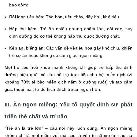
bao gồm:
Rối loạn tiêu hóa: Táo bón, tiêu chảy, đầy hơi, khó tiêu.
Hấp thu kém: Trẻ ăn nhiều nhưng chậm lớn, còi cọc, suy
dinh dưỡng do cơ thể không hấp thu được dưỡng chất.
Kén ăn, biếng ăn: Các vấn đề về tiêu hóa gây khó chịu, khiến
trẻ sợ ăn hoặc không có cảm giác ngon miệng.
Một hệ tiêu hóa khỏe mạnh không chỉ giúp trẻ hấp thu dinh
dưỡng hiệu quả mà còn hỗ trợ trực tiếp cho hệ miễn dịch (vì
khoảng 70% tế bào miễn dịch nằm ở đường ruột) và tạo cảm
giác thoải mái, từ đó kích thích trẻ ăn ngon hơn.
III. Ăn ngon miệng: Yếu tố quyết định sự phát
triển thể chất và trí não
"Trẻ ăn là trẻ lớn" – câu nói này luôn đúng. Ăn ngon miệng
không chỉ là một niềm vui mà còn là yếu tố sống còn cho sự