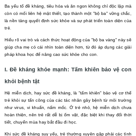
Ba yếu tố đề kháng, tiêu hóa và ăn ngon không chỉ độc lập mà
còn có mối liên hệ mật thiết, tạo thành một "bộ ba" vững chắc,
là nền tảng quyết định sức khỏe và sự phát triển toàn diện của
trẻ.
Hiểu rõ vai trò và cách thức hoạt động của "bộ ba vàng" này sẽ
giúp cha mẹ có cái nhìn toàn diện hơn, từ đó áp dụng các giải
pháp khoa học để nâng cao sức khỏe cho con.
I. Đề kháng khỏe mạnh: Tấm khiên bảo vệ con
khỏi bệnh tật
Hệ miễn dịch, hay sức đề kháng, là "tấm khiên" bảo vệ cơ thể
trẻ khỏi sự tấn công của các tác nhân gây bệnh từ môi trường
như virus, vi khuẩn, nấm mốc. Ở trẻ nhỏ, hệ miễn dịch chưa
hoàn thiện, nên trẻ rất dễ bị ốm vặt, đặc biệt khi thay đổi thời
tiết, chuyển mùa hay bắt đầu đi học.
Khi sức đề kháng suy yếu, trẻ thường xuyên gặp phải các tình