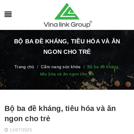
BỘ BA ĐỀ KHÁNG, TIÊU HÓA VÀ ĂN
NGON CHO TRẺ
Trang chủ
Cẩm nang sức khỏe
Bộ ba đề kháng,
/
/
tiêu hóa và ăn ngon cho trẻ
Bộ ba đề kháng, tiêu hóa và ăn
ngon cho trẻ
11/07/2025