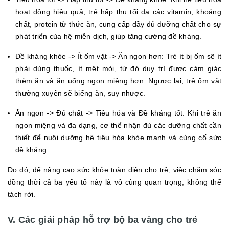
hoạt động hiệu quả, trẻ hấp thu tối đa các vitamin, khoáng
chất, protein từ thức ăn, cung cấp đầy đủ dưỡng chất cho sự
phát triển của hệ miễn dịch, giúp tăng cường đề kháng.
Đề kháng khỏe -> Ít ốm vặt -> Ăn ngon hơn: Trẻ ít bị ốm sẽ ít
phải dùng thuốc, ít mệt mỏi, từ đó duy trì được cảm giác
thèm ăn và ăn uống ngon miệng hơn. Ngược lại, trẻ ốm vặt
thường xuyên sẽ biếng ăn, suy nhược.
Ăn ngon -> Đủ chất -> Tiêu hóa và Đề kháng tốt: Khi trẻ ăn
ngon miệng và đa dạng, cơ thể nhận đủ các dưỡng chất cần
thiết để nuôi dưỡng hệ tiêu hóa khỏe mạnh và củng cố sức
đề kháng.
Do đó, để nâng cao sức khỏe toàn diện cho trẻ, việc chăm sóc
đồng thời cả ba yếu tố này là vô cùng quan trọng, không thể
tách rời.
V. Các giải pháp hỗ trợ bộ ba vàng cho trẻ