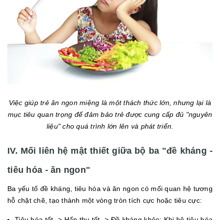
Việc giúp trẻ ăn ngon miệng là một thách thức lớn, nhưng lại là
mục tiêu quan trọng để đảm bảo trẻ được cung cấp đủ "nguyên
liệu" cho quá trình lớn lên và phát triển.
IV. Mối liên hệ mật thiết giữa bộ ba "đề kháng -
tiêu hóa - ăn ngon"
Ba yếu tố đề kháng, tiêu hóa và ăn ngon có mối quan hệ tương
hỗ chặt chẽ, tạo thành một vòng tròn tích cực hoặc tiêu cực:
Tiêu hóa tốt -> Hấp thu tốt -> Đề kháng khỏe: Khi hệ tiêu hóa