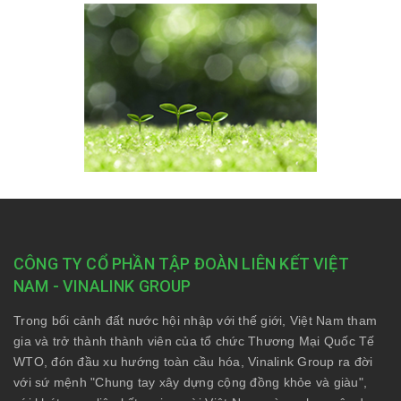
CÔNG TY CỔ PHẦN TẬP ĐOÀN LIÊN KẾT VIỆT
NAM - VINALINK GROUP
Trong bối cảnh đất nước hội nhập với thế giới, Việt Nam tham
gia và trở thành thành viên của tổ chức Thương Mại Quốc Tế
WTO, đón đầu xu hướng toàn cầu hóa, Vinalink Group ra đời
với sứ mệnh "Chung tay xây dựng cộng đồng khỏe và giàu",