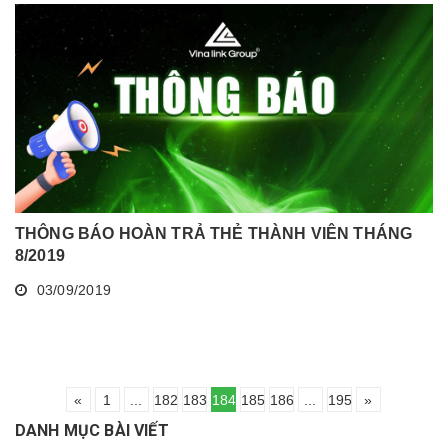
THÔNG BÁO HOÀN TRẢ THẺ THÀNH VIÊN THÁNG
8/2019
03/09/2019
«
1
...
182
183
184
185
186
...
195
»
DANH MỤC BÀI VIẾT