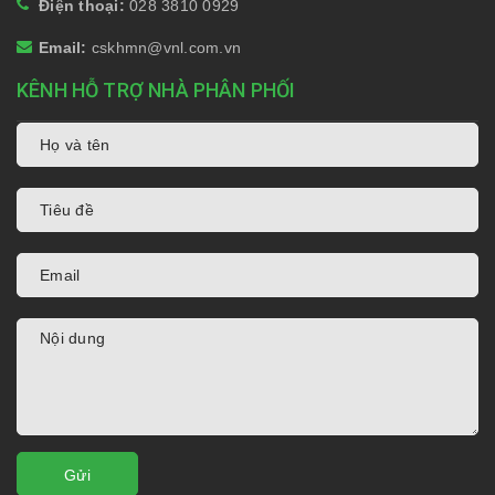
Điện thoại:
028 3810 0929
Email:
cskhmn@vnl.com.vn
KÊNH HỖ TRỢ NHÀ PHÂN PHỐI
Gửi