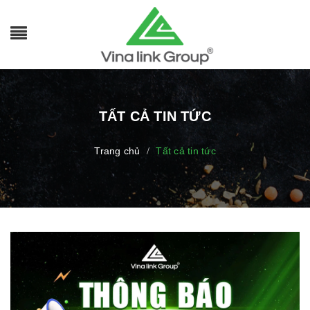
TẤT CẢ TIN TỨC
Trang chủ
Tất cả tin tức
/