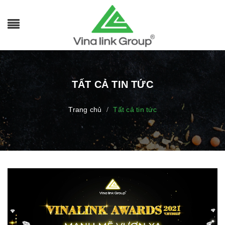
TẤT CẢ TIN TỨC
Trang chủ
Tất cả tin tức
/