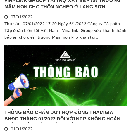
VINALINK GROUP TÀI TRỢ XÂY BẾP ĂN TRƯỜNG
MẦM NON CHO THÔN NGHÈO Ở LẠNG SƠN
07/01/2022
Thứ sáu, 07/01/2022 17:20 Ngày 6/1/2022 Công ty Cổ phần
Tập đoàn Liên kết Việt Nam - Vina link Group vừa khánh thành
bếp ăn cho điểm trường Mầm non khó khăn tại ...
THÔNG BÁO CHẤM DỨT HỢP ĐỒNG THAM GIA
BHĐC THÁNG 01/2022 ĐỐI VỚI NPP KHÔNG HOÀN
THÀNH MỨC NĂNG ĐỘNG LIÊN TỤC TRONG 06
01/01/2022