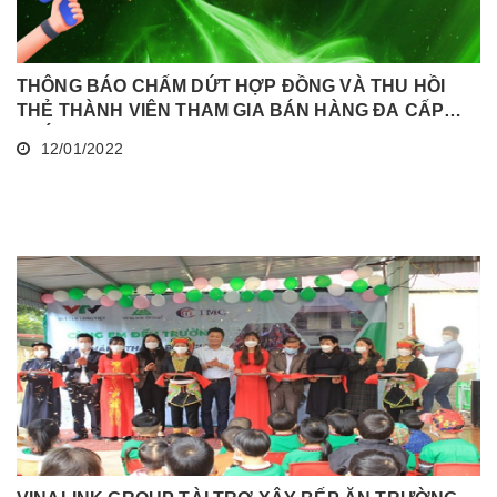
THÔNG BÁO CHẤM DỨT HỢP ĐỒNG VÀ THU HỒI
THẺ THÀNH VIÊN THAM GIA BÁN HÀNG ĐA CẤP
THÁNG 12/2021
12/01/2022