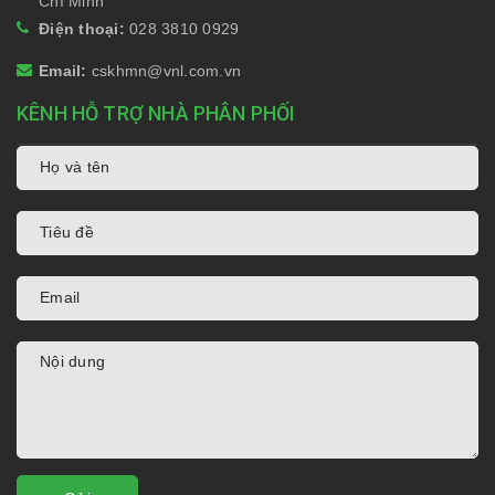
Chí Minh
Điện thoại:
028 3810 0929
Email:
cskhmn@vnl.com.vn
KÊNH HỖ TRỢ NHÀ PHÂN PHỐI