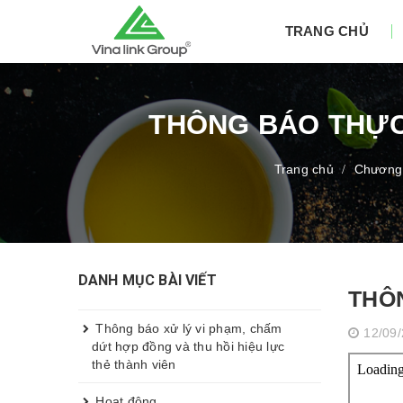
TRANG CHỦ
THÔNG BÁO THỰC 
Trang chủ
Chương 
/
DANH MỤC BÀI VIẾT
THÔN
Thông báo xử lý vi phạm, chấm
12/09
dứt hợp đồng và thu hồi hiệu lực
thẻ thành viên
Hoạt động