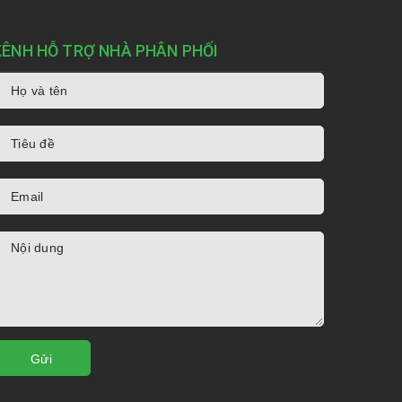
KÊNH HỖ TRỢ NHÀ PHÂN PHỐI
Gửi