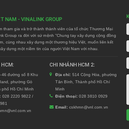
ỆT NAM - VINALINK GROUP
am tham gia và trở thành thành viên của tổ chức Thương Mại
nk Group ra đời với sứ mệnh "Chung tay xây dựng cộng đồng
Nam, cùng nhau xây dựng một thương hiệu Việt, muốn liên kết
xây dựng một niềm tin của người Việt Nam với nhau.
H HCM
CHI NHÁNH HCM 2
-46 đường số 8 Khu
Địa chỉ:
514 Cộng Hòa, phường
yland, phường Gò
Tân Bình, Thành phố Hồ Chí
 phố Hồ Chí Minh
Minh
i:
028 2220 9822 /
Điện thoại:
028 3810 0929
6981
Email:
cskhmn@vnl.com.vn
hmn@vnl.com.vn