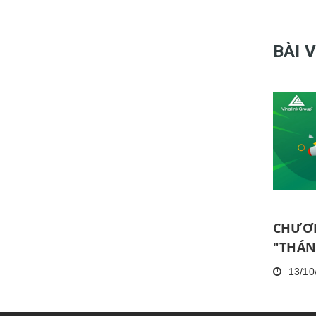
BÀI 
CHƯƠN
"THÁNG
THƯƠN
13/10
DỤNG 