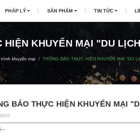
PHÁP LÝ
SẢN PHẨM
TIN TỨC
L
HIỆN KHUYẾN MẠI "DU LỊC
trình khuyến mại
THÔNG BÁO THỰC HIỆN KHUYẾN MẠI "DU L
/
G BÁO THỰC HIỆN KHUYẾN MẠI "D
/2020