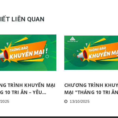
VIẾT LIÊN QUAN
G TRÌNH KHUYẾN MẠI
CHƯƠNG TRÌNH KHU
 10 TRI ÂN – YÊU
MẠI "THÁNG 10 TRI ÂN
G LAN TỎA 1" ÁP
YÊU THƯƠNG LAN TỎA
/2025
13/10/2025
TẠI HỒ CHÍ MINH
DỤNG TẠI HÀ NỘI