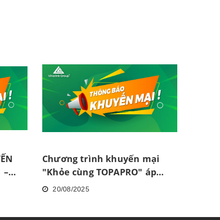
YẾN
Chương trình khuyến mại
 –
"Khỏe cùng TOPAPRO" áp
" ÁP
dụng tại TP. Hà Nội
20/08/2025