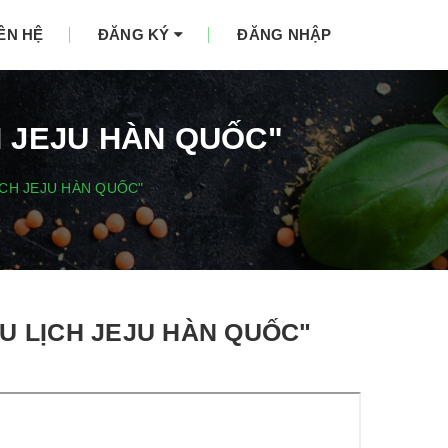
IÊN HỆ
ĐĂNG KÝ
ĐĂNG NHẬP
H JEJU HÀN QUỐC"
ỊCH JEJU HÀN QUỐC"
U LỊCH JEJU HÀN QUỐC"