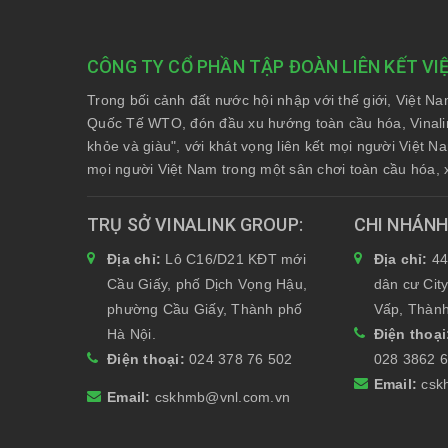
CÔNG TY CỔ PHẦN TẬP ĐOÀN LIÊN KẾT VI
Trong bối cảnh đất nước hội nhập với thế giới, Việt N
Quốc Tế WTO, đón đầu xu hướng toàn cầu hóa, Vinali
khỏe và giàu", với khát vọng liên kết mọi người Việt 
mọi người Việt Nam trong một sân chơi toàn cầu hóa, 
TRỤ SỞ VINALINK GROUP
CHI NHÁN
Địa chỉ:
Lô C16/D21 KĐT mới
Địa chỉ:
44
Cầu Giấy, phố Dịch Vọng Hậu,
dân cư Cit
phường Cầu Giấy, Thành phố
Vấp, Thành
Hà Nội.
Điện thoạ
Điện thoại:
024 378 76 502
028 3862 
Email:
csk
Email:
cskhmb@vnl.com.vn