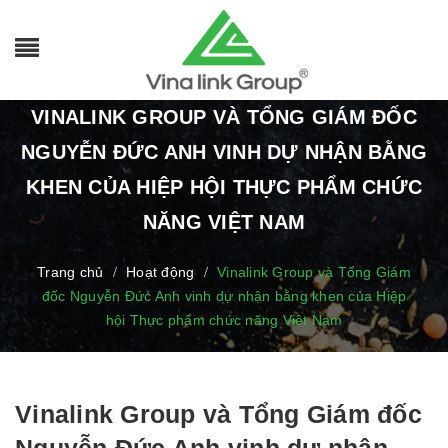
VINALINK GROUP VÀ TỔNG GIÁM ĐỐC
NGUYỄN ĐỨC ANH VINH DỰ NHẬN BẰNG
KHEN CỦA HIỆP HỘI THỰC PHẨM CHỨC
NĂNG VIỆT NAM
Trang chủ
Hoạt động
Vinalink Group và Tổng Giám
/
/
đốc Nguyễn Đức Anh vinh dự nhận bằng khen của Hiệp
hội Thực phẩm chức năng Việt Nam
Vinalink Group và Tổng Giám đốc