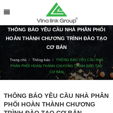
THÔNG BÁO YÊU CẦU NHÀ PHÂN PHỐI
HOÀN THÀNH CHƯƠNG TRÌNH ĐÀO TẠO
CƠ BẢN
Trang chủ
Thông báo
THÔNG BÁO YÊU CẦU NHÀ
/
/
PHÂN PHỐI HOÀN THÀNH CHƯƠNG TRÌNH ĐÀO TẠO
CƠ BẢN
THÔNG BÁO YÊU CẦU NHÀ PHÂN
PHỐI HOÀN THÀNH CHƯƠNG
TRÌNH ĐÀO TẠO CƠ BẢN