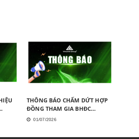
HIỆU
THÔNG BÁO CHẤM DỨT HỢP
ĐỒNG THAM GIA BHĐC
THÁNG 07.2026 ĐỐI VỚI NPP
01/07/2026
KHÔNG HOÀN THÀNH MỨC
NĂNG ĐỘNG LIÊN TỤC TRONG