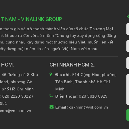
ÁNG VÀ KHÔNG HOÀN
 ĐÀO TẠO CƠ BẢN
 30 NGÀY
ỆT NAM - VINALINK GROUP
am tham gia và trở thành thành viên của tổ chức Thương Mại
nk Group ra đời với sứ mệnh "Chung tay xây dựng cộng đồng
Nam, cùng nhau xây dựng một thương hiệu Việt, muốn liên kết
xây dựng một niềm tin của người Việt Nam với nhau.
H HCM
CHI NHÁNH HCM 2
-46 đường số 8 Khu
Địa chỉ:
514 Cộng Hòa, phường
yland, phường Gò
Tân Bình, Thành phố Hồ Chí
 phố Hồ Chí Minh
Minh
i:
028 2220 9822 /
Điện thoại:
028 3810 0929
6981
Email:
cskhmn@vnl.com.vn
hmn@vnl.com.vn