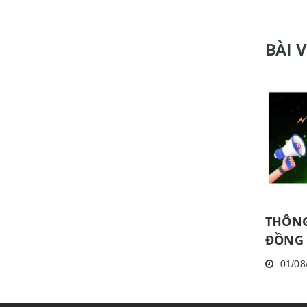
BÀI 
THÔNG
ĐỒNG 
THÁNG
01/08
KHÔN
NĂNG 