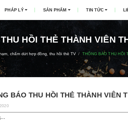
PHÁP LÝ
SẢN PHẨM
TIN TỨC
L
THU HỒI THẺ THÀNH VIÊN TH
phạm, chấm dứt hợp đồng, thu hồi thẻ TV
THÔNG BÁO THU HỒI T
/
G BÁO THU HỒI THẺ THÀNH VIÊN T
/2020