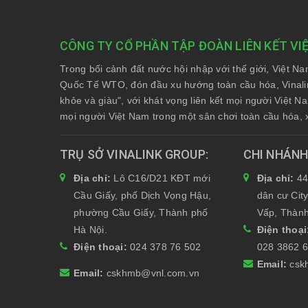
06 TH
THÀNH
TRONG
CÔNG TY CỔ PHẦN TẬP ĐOÀN LIÊN KẾT VI
Trong bối cảnh đất nước hội nhập với thế giới, Việt N
Quốc Tế WTO, đón đầu xu hướng toàn cầu hóa, Vinali
khỏe và giàu", với khát vọng liên kết mọi người Việt 
mọi người Việt Nam trong một sân chơi toàn cầu hóa, 
TRỤ SỞ VINALINK GROUP
CHI NHÁN
Địa chỉ:
Lô C16/D21 KĐT mới
Địa chỉ:
44
Cầu Giấy, phố Dịch Vọng Hậu,
dân cư Cit
phường Cầu Giấy, Thành phố
Vấp, Thành
Hà Nội.
Điện thoạ
Điện thoại:
024 378 76 502
028 3862 
Email:
csk
Email:
cskhmb@vnl.com.vn