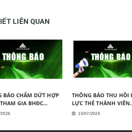
VIẾT LIÊN QUAN
 BÁO CHẤM DỨT HỢP
THÔNG BÁO THU HỒI 
THAM GIA BHĐC
LỰC THẺ THÀNH VIÊN
 08.2026 ĐỐI VỚI NPP
THÁNG 06/2026
/2026
15/07/2026
G HOÀN THÀNH MỨC
ĐỘNG LIÊN TỤC TRONG