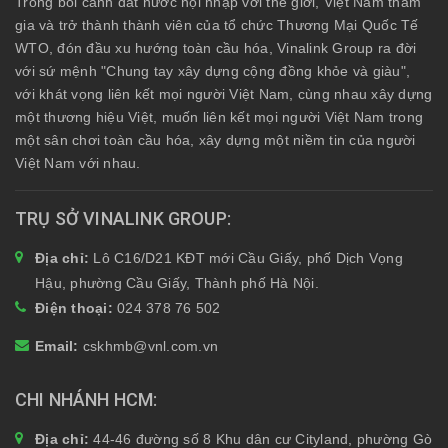
Trong bối cảnh đất nước hội nhập với thế giới, Việt Nam tham
gia và trở thành thành viên của tổ chức Thương Mại Quốc Tế
WTO, đón đầu xu hướng toàn cầu hóa, Vinalink Group ra đời
với sứ mệnh "Chung tay xây dựng cộng đồng khỏe và giàu",
với khát vọng liên kết mọi người Việt Nam, cùng nhau xây dựng
một thương hiệu Việt, muốn liên kết mọi người Việt Nam trong
một sân chơi toàn cầu hóa, xây dựng một niềm tin của người
Việt Nam với nhau.
TRỤ SỞ VINALINK GROUP
Địa chỉ:
Lô C16/D21 KĐT mới Cầu Giấy, phố Dịch Vọng
Hậu, phường Cầu Giấy, Thành phố Hà Nội.
Điện thoại:
024 378 76 502
Email:
cskhmb@vnl.com.vn
CHI NHÁNH HCM
Địa chỉ:
44-46 đường số 8 Khu dân cư Cityland, phường Gò