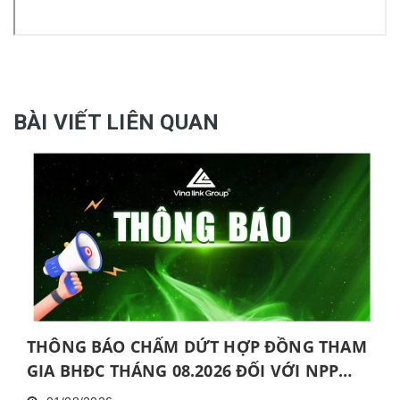
BÀI VIẾT LIÊN QUAN
THÔNG BÁO CHẤM DỨT HỢP ĐỒNG THAM
GIA BHĐC THÁNG 08.2026 ĐỐI VỚI NPP
KHÔNG HOÀN THÀNH MỨC NĂNG ĐỘNG