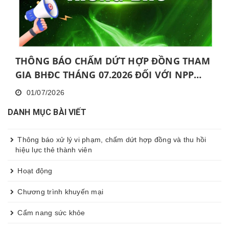
THÔNG BÁO CHẤM DỨT HỢP ĐỒNG THAM
GIA BHĐC THÁNG 07.2026 ĐỐI VỚI NPP
KHÔNG HOÀN THÀNH MỨC NĂNG ĐỘNG
01/07/2026
LIÊN TỤC TRONG 06 THÁNG VÀ KHÔNG
DANH MỤC BÀI VIẾT
HOÀN THÀNH ĐÀO TẠO CƠ BẢN TRONG 30
NGÀY
Thông báo xử lý vi phạm, chấm dứt hợp đồng và thu hồi
hiệu lực thẻ thành viên
Hoạt động
Chương trình khuyến mại
Cẩm nang sức khỏe