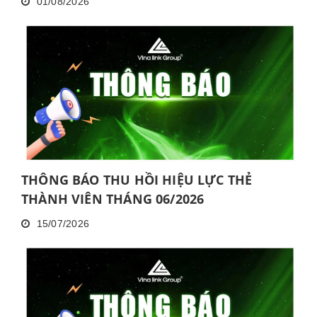
01/08/2026
LIÊN TỤC TRONG 06 THÁNG VÀ KHÔNG
HOÀN THÀNH ĐÀO TẠO CƠ BẢN TRONG 30
NGÀY
THÔNG BÁO THU HỒI HIỆU LỰC THẺ
THÀNH VIÊN THÁNG 06/2026
15/07/2026