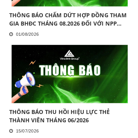
THÔNG BÁO CHẤM DỨT HỢP ĐỒNG THAM
GIA BHĐC THÁNG 08.2026 ĐỐI VỚI NPP
KHÔNG HOÀN THÀNH MỨC NĂNG ĐỘNG
01/08/2026
LIÊN TỤC TRONG 06 THÁNG VÀ KHÔNG
HOÀN THÀNH ĐÀO TẠO CƠ BẢN TRONG 30
NGÀY
THÔNG BÁO THU HỒI HIỆU LỰC THẺ
THÀNH VIÊN THÁNG 06/2026
15/07/2026