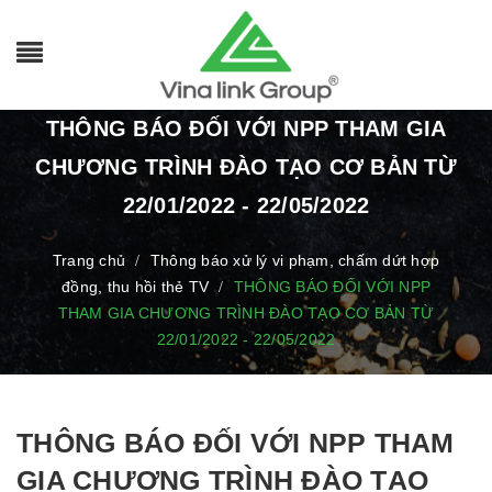
THÔNG BÁO ĐỐI VỚI NPP THAM GIA
CHƯƠNG TRÌNH ĐÀO TẠO CƠ BẢN TỪ
22/01/2022 - 22/05/2022
Trang chủ
Thông báo xử lý vi phạm, chấm dứt hợp
/
đồng, thu hồi thẻ TV
THÔNG BÁO ĐỐI VỚI NPP
/
THAM GIA CHƯƠNG TRÌNH ĐÀO TẠO CƠ BẢN TỪ
22/01/2022 - 22/05/2022
THÔNG BÁO ĐỐI VỚI NPP THAM
GIA CHƯƠNG TRÌNH ĐÀO TẠO