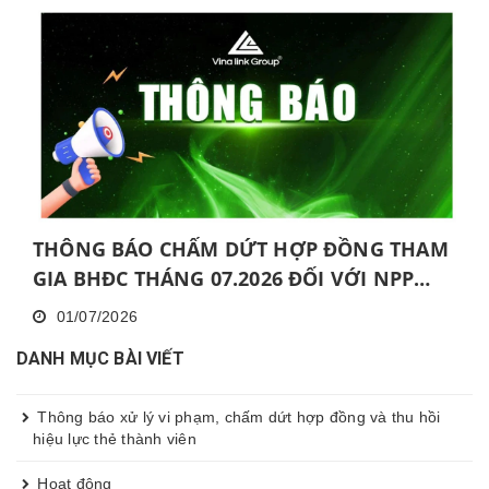
THÔNG BÁO CHẤM DỨT HỢP ĐỒNG THAM
GIA BHĐC THÁNG 07.2026 ĐỐI VỚI NPP
KHÔNG HOÀN THÀNH MỨC NĂNG ĐỘNG
01/07/2026
LIÊN TỤC TRONG 06 THÁNG VÀ KHÔNG
DANH MỤC BÀI VIẾT
HOÀN THÀNH ĐÀO TẠO CƠ BẢN TRONG 30
NGÀY
Thông báo xử lý vi phạm, chấm dứt hợp đồng và thu hồi
hiệu lực thẻ thành viên
Hoạt động