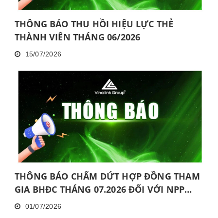
THÔNG BÁO THU HỒI HIỆU LỰC THẺ
THÀNH VIÊN THÁNG 06/2026
15/07/2026
THÔNG BÁO CHẤM DỨT HỢP ĐỒNG THAM
GIA BHĐC THÁNG 07.2026 ĐỐI VỚI NPP
KHÔNG HOÀN THÀNH MỨC NĂNG ĐỘNG
01/07/2026
LIÊN TỤC TRONG 06 THÁNG VÀ KHÔNG