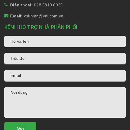
Điện thoại:
028 3810 0929
Email:
cskhmn@vnl.com.vn
KÊNH HỖ TRỢ NHÀ PHÂN PHỐI
Gửi