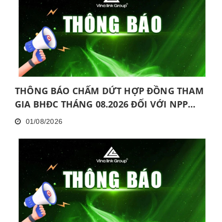
THÔNG BÁO CHẤM DỨT HỢP ĐỒNG THAM
GIA BHĐC THÁNG 08.2026 ĐỐI VỚI NPP
KHÔNG HOÀN THÀNH MỨC NĂNG ĐỘNG
01/08/2026
LIÊN TỤC TRONG 06 THÁNG VÀ KHÔNG
HOÀN THÀNH ĐÀO TẠO CƠ BẢN TRONG 30
NGÀY