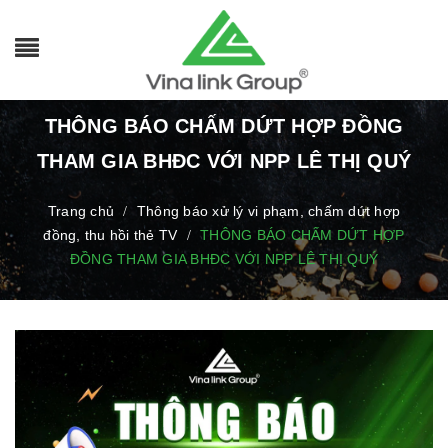
THÔNG BÁO CHẤM DỨT HỢP ĐỒNG
THAM GIA BHĐC VỚI NPP LÊ THỊ QUÝ
Trang chủ
Thông báo xử lý vi phạm, chấm dứt hợp
/
đồng, thu hồi thẻ TV
THÔNG BÁO CHẤM DỨT HỢP
/
ĐỒNG THAM GIA BHĐC VỚI NPP LÊ THỊ QUÝ