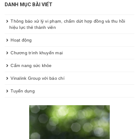
DANH MỤC BÀI VIẾT
HOÀN THÀNH ĐÀO TẠO CƠ BẢN TRONG 30
NGÀY
Thông báo xử lý vi phạm, chấm dứt hợp đồng và thu hồi
hiệu lực thẻ thành viên
Hoạt động
Chương trình khuyến mại
Cẩm nang sức khỏe
Vinalink Group với báo chí
Tuyển dụng