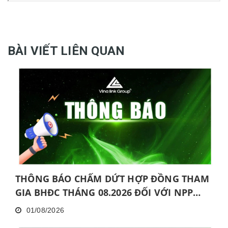
BÀI VIẾT LIÊN QUAN
THÔNG BÁO CHẤM DỨT HỢP ĐỒNG THAM
GIA BHĐC THÁNG 08.2026 ĐỐI VỚI NPP
KHÔNG HOÀN THÀNH MỨC NĂNG ĐỘNG
01/08/2026
LIÊN TỤC TRONG 06 THÁNG VÀ KHÔNG