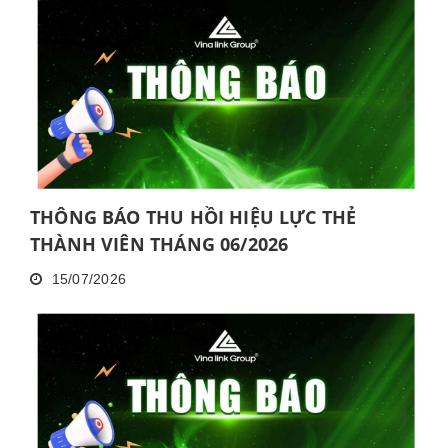
HOÀN THÀNH ĐÀO TẠO CƠ BẢN TRONG 30
NGÀY
THÔNG BÁO THU HỒI HIỆU LỰC THẺ
THÀNH VIÊN THÁNG 06/2026
15/07/2026