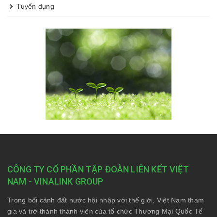
Tuyển dụng
CÔNG TY CỔ PHẦN TẬP ĐOÀN LIÊN KẾT VIỆT
NAM - VINALINK GROUP
Trong bối cảnh đất nước hội nhập với thế giới, Việt Nam tham
gia và trở thành thành viên của tổ chức Thương Mại Quốc Tế