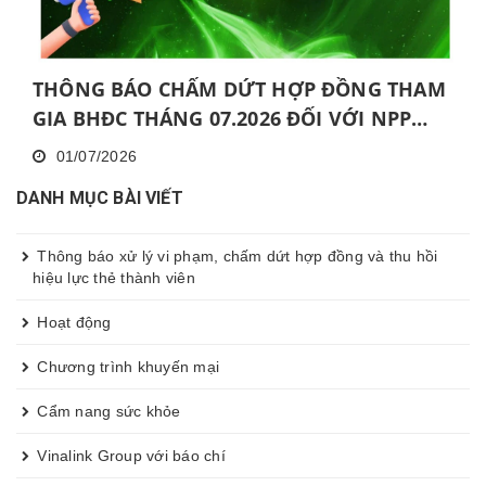
THÔNG BÁO CHẤM DỨT HỢP ĐỒNG THAM
GIA BHĐC THÁNG 07.2026 ĐỐI VỚI NPP
KHÔNG HOÀN THÀNH MỨC NĂNG ĐỘNG
01/07/2026
LIÊN TỤC TRONG 06 THÁNG VÀ KHÔNG
DANH MỤC BÀI VIẾT
HOÀN THÀNH ĐÀO TẠO CƠ BẢN TRONG 30
NGÀY
Thông báo xử lý vi phạm, chấm dứt hợp đồng và thu hồi
hiệu lực thẻ thành viên
Hoạt động
Chương trình khuyến mại
Cẩm nang sức khỏe
Vinalink Group với báo chí