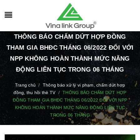
THÔNG BÁO CHẤM DỨT HỢP ĐỒNG
THAM GIA BHĐC THÁNG 06/2022 ĐỐI VỚI
NPP KHÔNG HOÀN THÀNH MỨC NĂNG
ĐỘNG LIÊN TỤC TRONG 06 THÁNG
Trang chủ
Thông báo xử lý vi phạm, chấm dứt hợp
/
đồng, thu hồi thẻ TV
THÔNG BÁO CHẤM DỨT HỢP
/
ĐỒNG THAM GIA BHĐC THÁNG 06/2022 ĐỐI VỚI NPP
KHÔNG HOÀN THÀNH MỨC NĂNG ĐỘNG LIÊN TỤC
TRONG 06 THÁNG