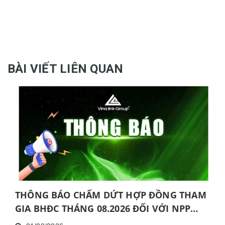
BÀI VIẾT LIÊN QUAN
THÔNG BÁO CHẤM DỨT HỢP ĐỒNG THAM
GIA BHĐC THÁNG 08.2026 ĐỐI VỚI NPP
KHÔNG HOÀN THÀNH MỨC NĂNG ĐỘNG