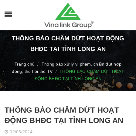
THÔNG BÁO CHẤM DỨT HOẠT ĐỘNG
BHĐC TẠI TỈNH LONG AN
Trang chủ
Thông báo xử lý vi phạm, chấm dứt hợp
/
đồng, thu hồi thẻ TV
THÔNG BÁO CHẤM DỨT HOẠT
/
ĐỘNG BHĐC TẠI TỈNH LONG AN
THÔNG BÁO CHẤM DỨT HOẠT
ĐỘNG BHĐC TẠI TỈNH LONG AN
02/05/2024