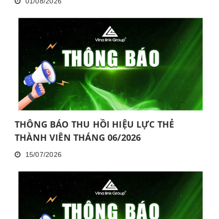
01/08/2026
LIÊN TỤC TRONG 06 THÁNG VÀ KHÔNG
HOÀN THÀNH ĐÀO TẠO CƠ BẢN TRONG 30
NGÀY
THÔNG BÁO THU HỒI HIỆU LỰC THẺ
THÀNH VIÊN THÁNG 06/2026
15/07/2026