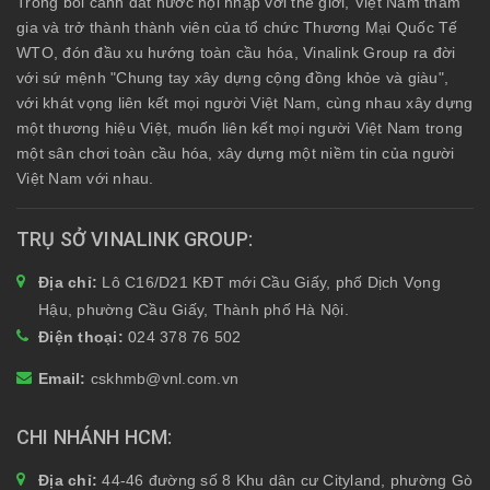
Trong bối cảnh đất nước hội nhập với thế giới, Việt Nam tham
gia và trở thành thành viên của tổ chức Thương Mại Quốc Tế
WTO, đón đầu xu hướng toàn cầu hóa, Vinalink Group ra đời
với sứ mệnh "Chung tay xây dựng cộng đồng khỏe và giàu",
với khát vọng liên kết mọi người Việt Nam, cùng nhau xây dựng
một thương hiệu Việt, muốn liên kết mọi người Việt Nam trong
một sân chơi toàn cầu hóa, xây dựng một niềm tin của người
Việt Nam với nhau.
TRỤ SỞ VINALINK GROUP
Địa chỉ:
Lô C16/D21 KĐT mới Cầu Giấy, phố Dịch Vọng
Hậu, phường Cầu Giấy, Thành phố Hà Nội.
Điện thoại:
024 378 76 502
Email:
cskhmb@vnl.com.vn
CHI NHÁNH HCM
Địa chỉ:
44-46 đường số 8 Khu dân cư Cityland, phường Gò