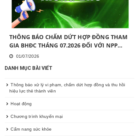
THÔNG BÁO CHẤM DỨT HỢP ĐỒNG THAM
GIA BHĐC THÁNG 07.2026 ĐỐI VỚI NPP
KHÔNG HOÀN THÀNH MỨC NĂNG ĐỘNG
01/07/2026
LIÊN TỤC TRONG 06 THÁNG VÀ KHÔNG
DANH MỤC BÀI VIẾT
HOÀN THÀNH ĐÀO TẠO CƠ BẢN TRONG 30
NGÀY
Thông báo xử lý vi phạm, chấm dứt hợp đồng và thu hồi
hiệu lực thẻ thành viên
Hoạt động
Chương trình khuyến mại
Cẩm nang sức khỏe