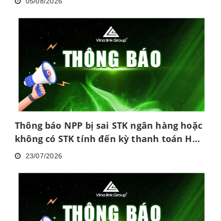
05/08/2026
Thông báo NPP bị sai STK ngân hàng hoặc
không có STK tính đến kỳ thanh toán HH
tháng 6/2026
23/07/2026