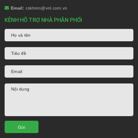
Email:
cskhmn@vnl.com.vn
KÊNH HỖ TRỢ NHÀ PHÂN PHỐI
Gửi