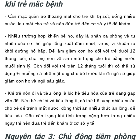
khi trẻ mắc bệnh
- Cần mặc quần áo thoáng mát cho trẻ khi bị sốt, uống nhiều
nước, lau mát cho trẻ và nên đứa trẻ đến cơ sở y tế để khám.
- Nhiều trường hợp khiến bé ho, đây là phản xạ phòng vệ tự
nhiên của cơ thể giúp tống xuất đàm nhớt, virus, vi khuẩn ra
khỏi đường hô hấp. Để làm giảm cơn ho đối với trẻ dưới 12
tháng tuổi, cha mẹ nên vệ sinh mũi họng cho trẻ bằng nước
muối sinh lý. Còn đối với trẻ trên 12 tháng tuổi thì có thể sử
dụng ½ muỗng cà phê mật ong cho bé trước khi đi ngủ sẽ giúp
giảm cơn ho và ngủ sâu giấc.
- Khi trẻ nôn ói và tiêu lỏng là lúc hệ tiêu hóa của trẻ đang gặp
vấn đề. Nếu bé chỉ ói và tiêu lỏng ít, có thể bổ sung nhiều nước
cho bé để tránh mất nước, đồng thời ăn nhiều thức ăn lỏng, dễ
tiêu hóa. Cần cẩn trọng khi tình trạng nặng hơn trong nhiều
ngày thì nên đưa trẻ đến khám ở cơ sở y tế.
Nguyên tắc 3: Chủ động tiêm phòng