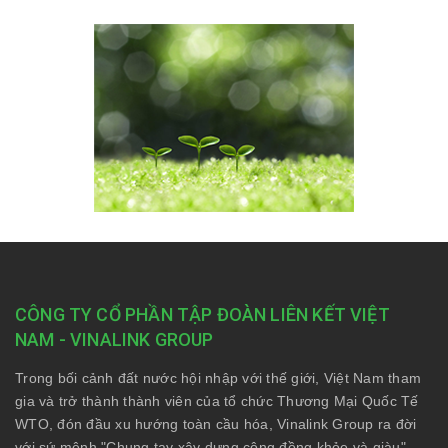
CÔNG TY CỔ PHẦN TẬP ĐOÀN LIÊN KẾT VIỆT
NAM - VINALINK GROUP
Trong bối cảnh đất nước hội nhập với thế giới, Việt Nam tham
gia và trở thành thành viên của tổ chức Thương Mại Quốc Tế
WTO, đón đầu xu hướng toàn cầu hóa, Vinalink Group ra đời
với sứ mệnh "Chung tay xây dựng cộng đồng khỏe và giàu",