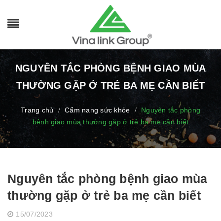
NGUYÊN TẮC PHÒNG BỆNH GIAO MÙA
THƯỜNG GẶP Ở TRẺ BA MẸ CẦN BIẾT
Trang chủ
Cẩm nang sức khỏe
Nguyên tắc phòng
/
/
bệnh giao mùa thường gặp ở trẻ ba mẹ cần biết
Nguyên tắc phòng bệnh giao mùa
thường gặp ở trẻ ba mẹ cần biết
15/07/2023